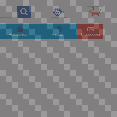
8) 3658-4820
(48)996063435
Acessórios
Marcas
Promoções
lojaconceitom.com.br
imento Online