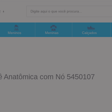
R
(4
Meninos
Meninas
Calçados
sac@
Atend
sê Anatômica com Nó 5450107