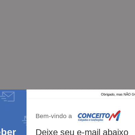
Obrigado, mas NÃO
Bem-vindo a
eber
Deixe seu e-mail abaixo