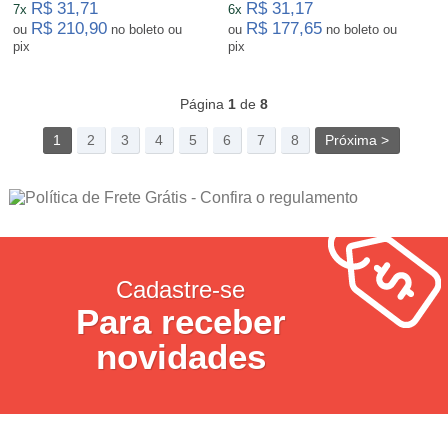
R$ 31,71
R$ 31,17
7x
6x
R$ 210,90
R$ 177,65
ou
no boleto ou
ou
no boleto ou
pix
pix
233
Produtos
Página
1
de
8
1
2
3
4
5
6
7
8
Próxima >
Cadastre-se
Para receber
novidades