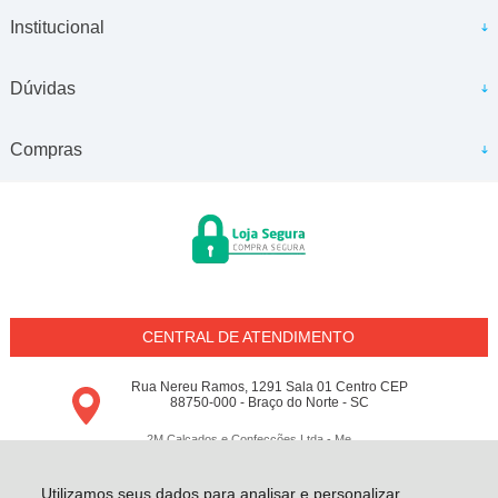
Institucional
Dúvidas
Compras
CENTRAL DE ATENDIMENTO
Rua Nereu Ramos, 1291 Sala 01 Centro CEP
88750-000 - Braço do Norte - SC
2M Calçados e Confecções Ltda - Me
18.797.148/0001-64 - Todos os direitos reservados
-
Conceito M
-
2026
Utilizamos seus dados para analisar e personalizar