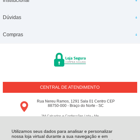
Institucional
Dúvidas
Compras
CENTRAL DE ATENDIMENTO
Rua Nereu Ramos, 1291 Sala 01 Centro CEP
88750-000 - Braço do Norte - SC
2M Calçados e Confecções Ltda - Me
18.797.148/0001-64 - Todos os direitos reservados
-
Conceito M
-
2026
Utilizamos seus dados para analisar e personalizar
nossa loja virtual durante a sua navegação e em