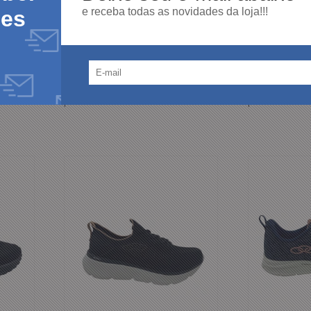
VA
Boleiro VI Preto
Esportivo Mas
e receba todas as novidades da loja!!!
des
R$ 194,00
R$ 254,00
R$ 32,33
R$ 31,75
6x
8x
R$ 184,30
R$ 241,3
ou
no boleto ou
ou
pix
pix