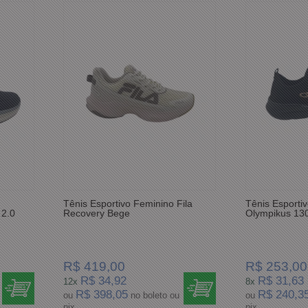
Tênis Esportivo Feminino Fila
Tênis Esporti
 2.0
Recovery Bege
Olympikus 130
R$ 419,00
R$ 253,00
R$ 34,92
R$ 31,63
12x
8x
R$ 398,05
R$ 240,3
ou
no boleto ou
ou
pix
pix