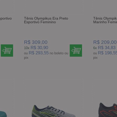
sportivo
Tênis Olympikus Era Preto
Tênis Olympiku
Esportivo Feminino
Marinho Femi
R$ 309,00
R$ 209,00
R$ 30,90
R$ 34,83
10x
6x
R$ 293,55
R$ 198,5
ou
no boleto ou
ou
pix
pix