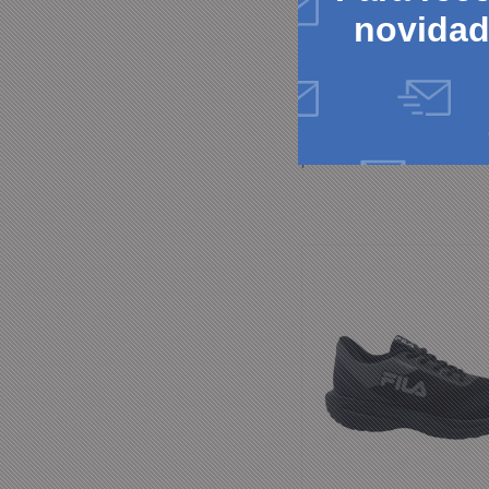
Dominator Club V Preto E
novida
R$ 265,00
R$ 33,13
8x
R$ 251,75
ou
no boleto ou
pix