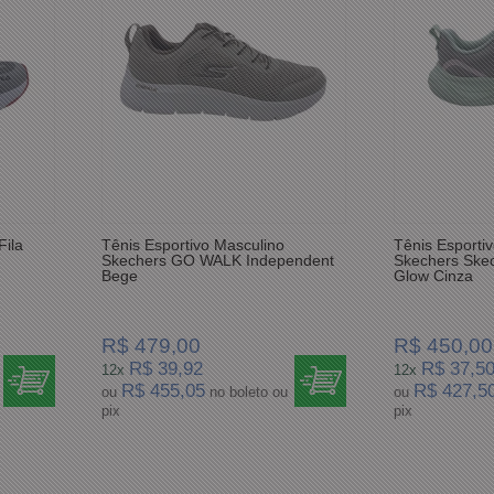
Fila
Tênis Esportivo Masculino
Tênis Esporti
Skechers GO WALK Independent
Skechers Skec
Bege
Glow Cinza
R$ 479,00
R$ 450,00
R$ 39,92
R$ 37,5
12x
12x
R$ 455,05
R$ 427,5
ou
no boleto ou
ou
pix
pix