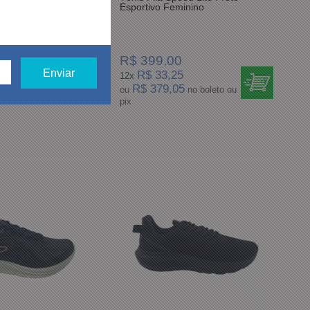
culino
Esportivo Feminino
R$ 399,00
R$ 33,25
12x
0
R$ 379,05
no boleto ou
ou
no boleto ou
pix