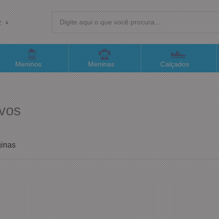
R
(4
Meninos
Meninas
Calçados
sac@
ivos
Atend
inas