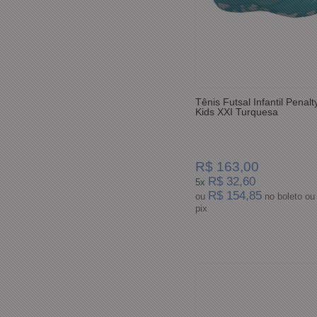
Tênis Futsal Infantil Penalt
Kids XXI Turquesa
R$ 163,00
R$ 32,60
5x
R$ 154,85
ou
no boleto ou
pix