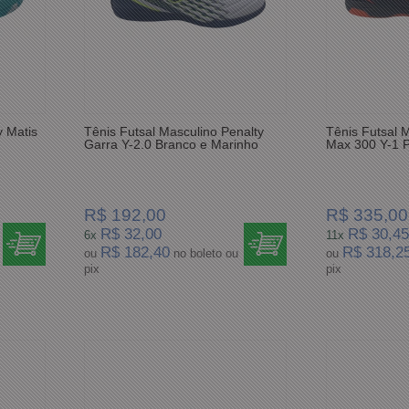
y Matis
Tênis Futsal Masculino Penalty
Tênis Futsal 
Garra Y-2.0 Branco e Marinho
Max 300 Y-1 P
R$ 192,00
R$ 335,00
R$ 32,00
R$ 30,45
6x
11x
R$ 182,40
R$ 318,2
ou
no boleto ou
ou
pix
pix