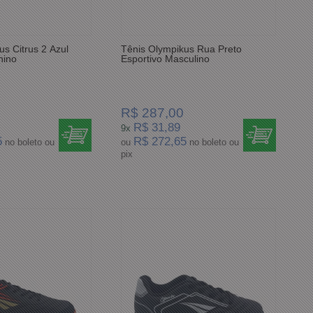
s Citrus 2 Azul
Tênis Olympikus Rua Preto
nino
Esportivo Masculino
R$ 287,00
R$ 31,89
9x
5
R$ 272,65
no boleto ou
ou
no boleto ou
pix