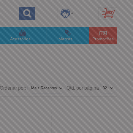
8) 3658-4820
(48)996063435
Acessórios
Marcas
Promoções
lojaconceitom.com.br
imento Online
Ordenar por:
Qtd. por página