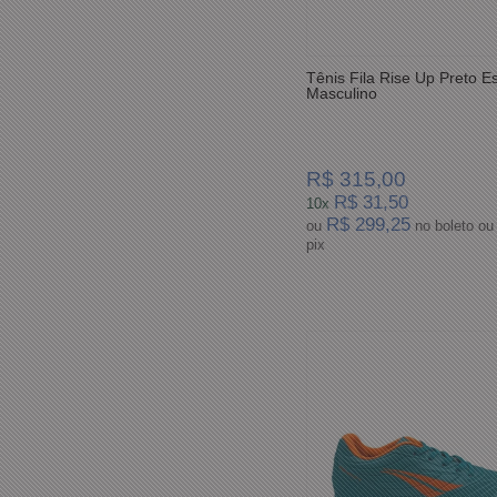
Tênis Fila Rise Up Preto E
Masculino
R$ 315,00
R$ 31,50
10x
R$ 299,25
ou
no boleto ou
pix