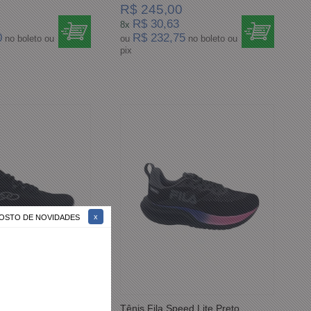
R$ 245,00
R$ 30,63
8x
0
R$ 232,75
no boleto ou
ou
no boleto ou
pix
 GOSTO DE NOVIDADES
kus Cosmo Preto
Tênis Fila Speed Lite Preto