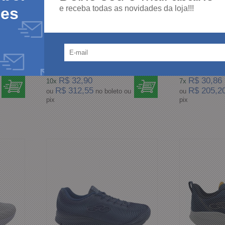
e receba todas as novidades da loja!!!
des
Tênis Esportivo Unissex Olympikus
Tênis Esporti
Preto Rush
Masculino Sa
R$ 329,00
R$ 216,00
R$ 32,90
R$ 30,86
10x
7x
R$ 312,55
R$ 205,2
ou
no boleto ou
ou
pix
pix