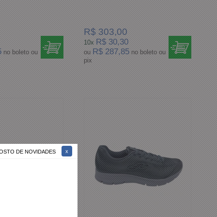
R$ 303,00
R$ 30,30
10x
5
R$ 287,85
no boleto ou
ou
no boleto ou
pix
 GOSTO DE NOVIDADES