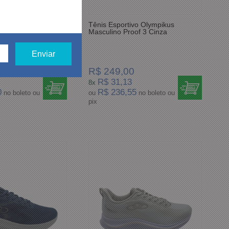
vo Olympikus
Tênis Esportivo Olympikus
gaz Chumbo
Masculino Proof 3 Cinza
R$ 249,00
R$ 31,13
8x
0
R$ 236,55
no boleto ou
ou
no boleto ou
pix