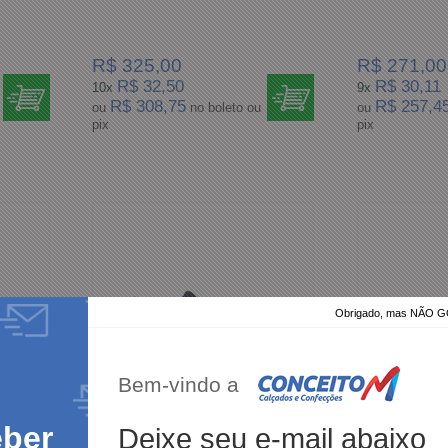
R$ 325,00
R$ 271,00
R$ 32,50
R$ 30,11
10x
9x
R$ 308,75
R$ 257,4
ou
no boleto ou
ou
pix
pix
Obrigado, mas NÃO
Bem-vindo a
eber
Deixe seu e-mail abaixo