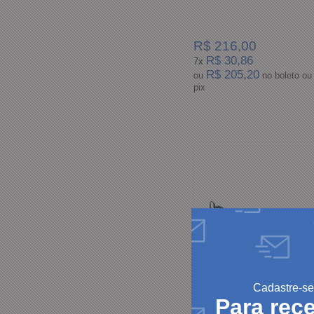
R$ 216,00
R$ 30,86
7x
R$ 205,20
ou
no boleto ou
pix
Cadastre-se
Para rec