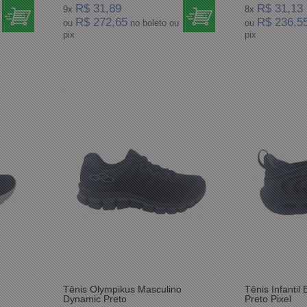
R$ 31,89
R$ 31,13
9x
8x
R$ 272,65
R$ 236,5
ou
no boleto ou
ou
pix
pix
Tênis Olympikus Masculino
Tênis Infantil
Dynamic Preto
Preto Pixel