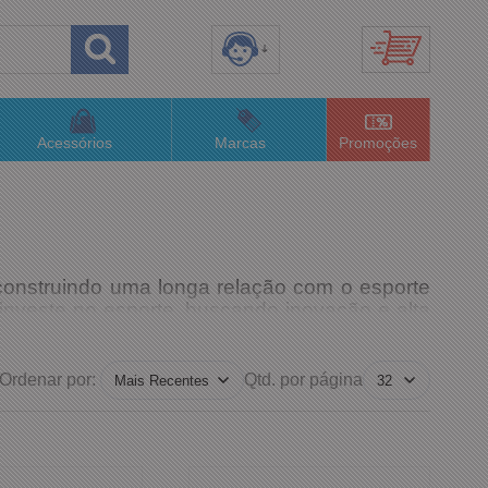
8) 3658-4820
(48)996063435
Acessórios
Marcas
Promoções
lojaconceitom.com.br
imento Online
construindo uma longa relação com o esporte
 investe no esporte, buscando inovação e alta
ia. Hoje está presente em toda a América do
Ordenar por:
Qtd. por página
rno e alta tecnologia na confecção de seus
a idealização.