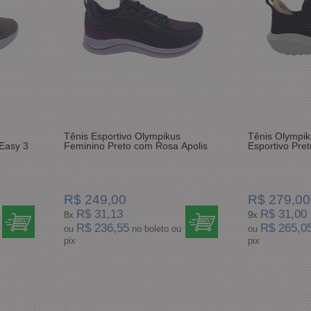
Tênis Esportivo Olympikus
Tênis Olympik
 Easy 3
Feminino Preto com Rosa Apolis
Esportivo Pre
R$ 249,00
R$ 279,00
R$ 31,13
R$ 31,00
8x
9x
R$ 236,55
R$ 265,0
ou
no boleto ou
ou
pix
pix