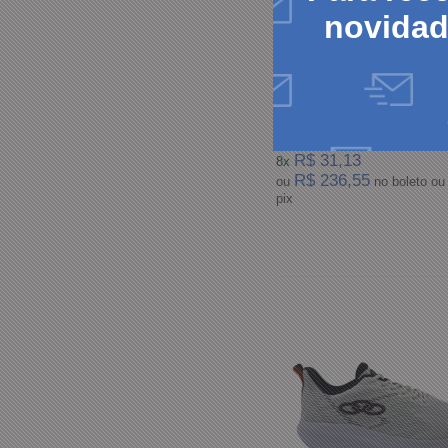
novida
Tênis Esportivo Masculino
Olympikus Verde Cosmo
R$ 249,00
R$ 31,13
8x
R$ 236,55
ou
no boleto ou
pix