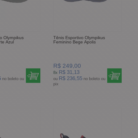
vo Olympikus
Tênis Esportivo Olympikus
te Azul
Feminino Bege Apolis
R$ 249,00
R$ 31,13
8x
5
R$ 236,55
no boleto ou
ou
no boleto ou
pix