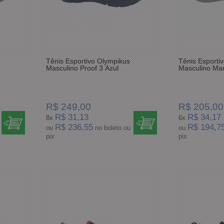
Tênis Esportivo Olympikus
Tênis Esporti
Masculino Proof 3 Azul
Masculino Mar
R$ 249,00
R$ 205,00
R$ 31,13
R$ 34,17
8x
6x
R$ 236,55
R$ 194,7
ou
no boleto ou
ou
pix
pix