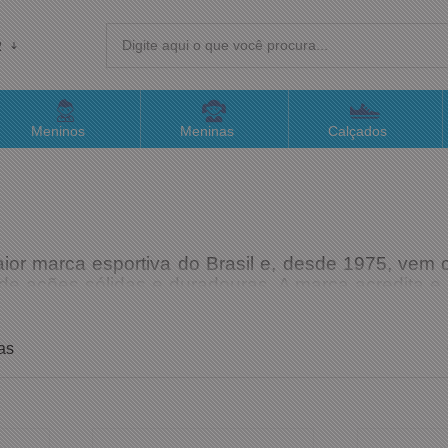
R
(4
Meninos
Meninas
Calçados
sac@
Atend
ior marca esportiva do Brasil e, desde 1975, vem 
o de ações sólidas e duradouras. A marca acredita e
eio do seu Centro de Desenvolvimento e Tecnolog
 mil pontos de venda no Brasil.
as
alcançado devido ao investimento em design mode
Olympikus contam com tecnologias inovadoras na su