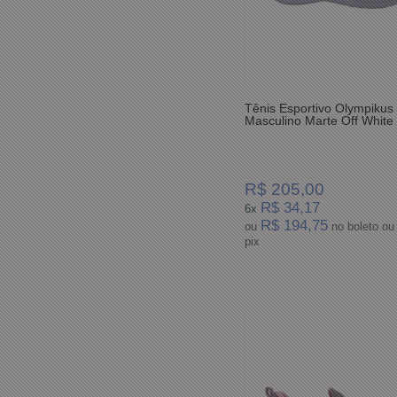
Tênis Esportivo Olympikus
Masculino Marte Off White
R$ 205,00
R$ 34,17
6x
R$ 194,75
ou
no boleto ou
pix