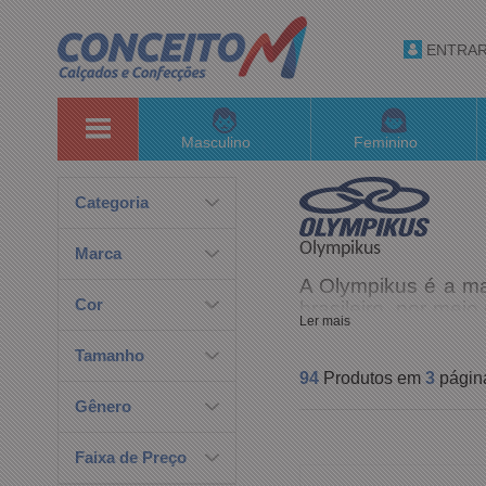
ENTRA
Masculino
Feminino
Categoria
Olympikus
Marca
A Olympikus é a ma
Cor
brasileiro, por mei
Ler mais
performance, por m
Sul e em mais de 12
Tamanho
94
Produtos em
3
págin
Este patamar foi 
Gênero
produtos. Os tênis 
Faixa de Preço