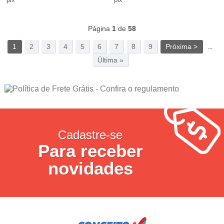
1839
Produtos
Página
1
de
58
1
2
3
4
5
6
7
8
9
Próxima >
...
Última »
Cadastre-se
Para receber
novidades