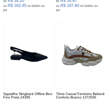
R$ 34,20
R$ 34,67
5x
6x
R$ 162,45
R$ 197,60
ou
no boleto ou
ou
no boleto ou
pix
pix
Sapatilha Slingback Offline Bico
Tênis Casual Feminino Bebecê
Fino Preta 24395
Conforto Branco 1372505