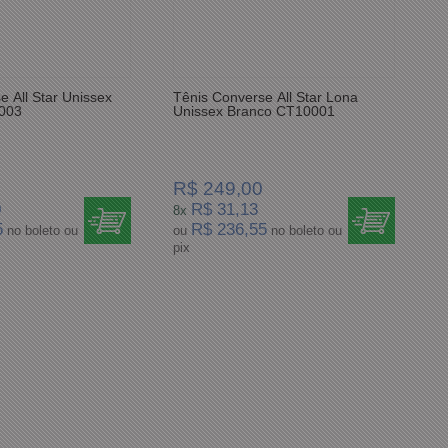
e All Star Unissex
Tênis Converse All Star Lona
003
Unissex Branco CT10001
R$ 249,00
0
R$ 31,13
8x
5
R$ 236,55
no boleto ou
ou
no boleto ou
pix