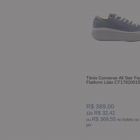
Tênis Converse All Star F
Flatform Lilás CT1782001
R$ 389,00
R$ 32,42
12x
R$ 369,55
ou
no boleto ou
pix