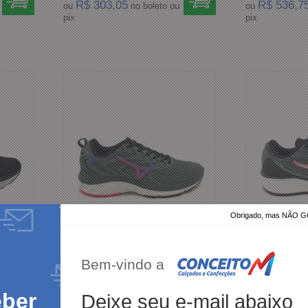
R$ 303,05
R$ 536,7
ou
no boleto ou
ou
pix
pix
Obrigado, mas NÃO
Bem-vindo a
ol Ride
Tênis Mizuno Feminino Space 4
Tênis Mizuno 
Chumbo com Pink
Cinza Escuro
eber
Deixe seu e-mail abaixo