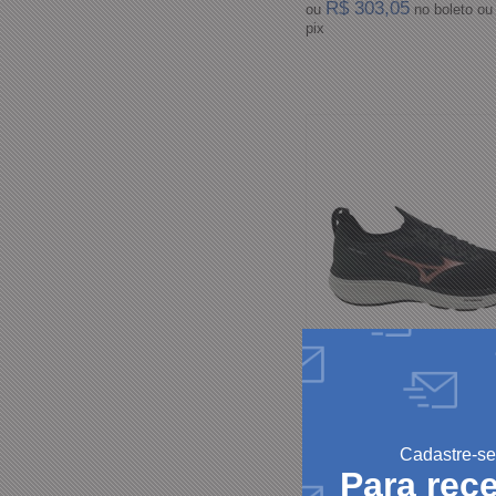
R$ 303,05
ou
no boleto ou
pix
Tênis Mizuno Feminino Co
Cadastre-se
2 Preto
Para rec