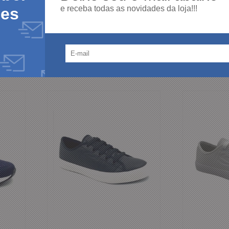
e receba todas as novidades da loja!!!
des
R$ 372,00
R$ 395,00
R$ 31,00
R$ 32,9
12x
12x
R$ 353,40
R$ 375,2
ou
no boleto ou
ou
pix
pix