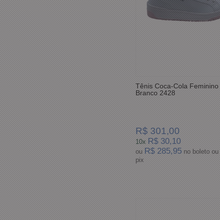
Tênis Coca-Cola Feminino
Branco 2428
R$ 301,00
R$ 30,10
10x
R$ 285,95
ou
no boleto ou
pix