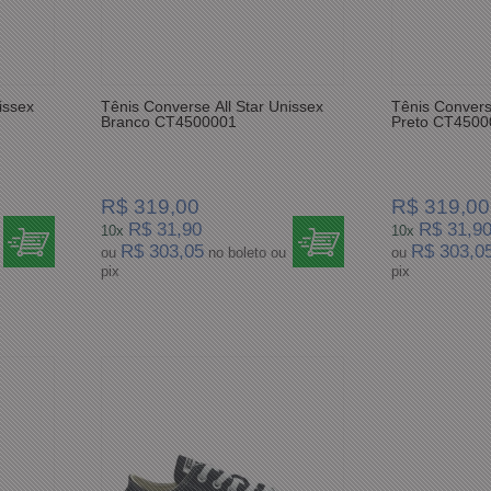
issex
Tênis Converse All Star Unissex
Tênis Convers
Branco CT4500001
Preto CT4500
R$ 319,00
R$ 319,00
R$ 31,90
R$ 31,9
10x
10x
R$ 303,05
R$ 303,0
ou
no boleto ou
ou
pix
pix