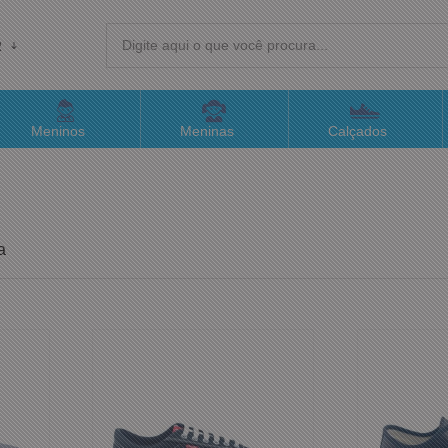
R
(4
Meninos
Meninas
Calçados
sac@
Atend
a