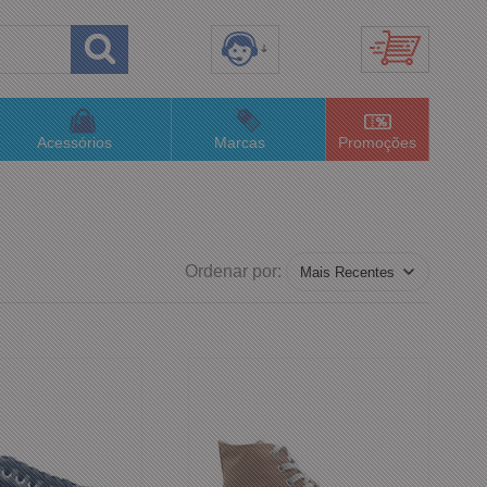
8) 3658-4820
(48)996063435
Acessórios
Marcas
Promoções
lojaconceitom.com.br
imento Online
Ordenar por: