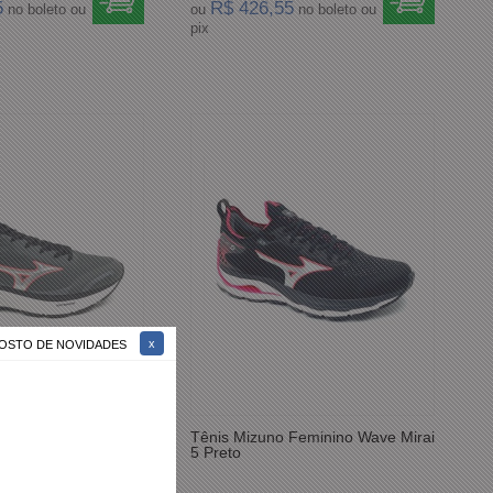
5
R$ 426,55
no boleto ou
ou
no boleto ou
pix
 GOSTO DE NOVIDADES
Feminino Atlantis
Tênis Mizuno Feminino Wave Mirai
5 Preto