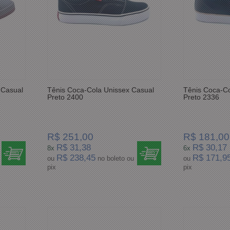
 Casual
Tênis Coca-Cola Unissex Casual
Tênis Coca-Co
Preto 2400
Preto 2336
R$ 251,00
R$ 181,00
R$ 31,38
R$ 30,17
8x
6x
R$ 238,45
R$ 171,9
ou
no boleto ou
ou
pix
pix