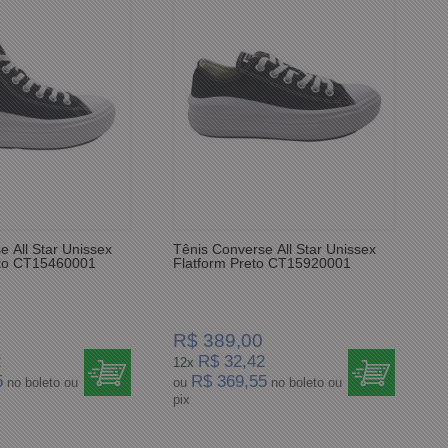
e All Star Unissex
Tênis Converse All Star Unissex
eto CT15460001
Flatform Preto CT15920001
R$ 389,00
2
R$ 32,42
12x
5
R$ 369,55
no boleto ou
ou
no boleto ou
pix