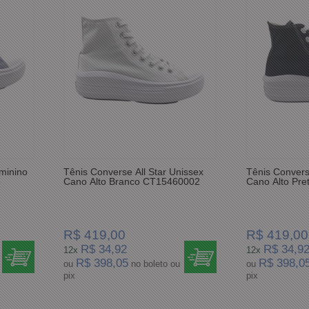
eminino
Tênis Converse All Star Unissex
Tênis Convers
5
Cano Alto Branco CT15460002
Cano Alto Pr
R$ 419,00
R$ 419,00
R$ 34,92
R$ 34,9
12x
12x
R$ 398,05
R$ 398,0
ou
no boleto ou
ou
pix
pix