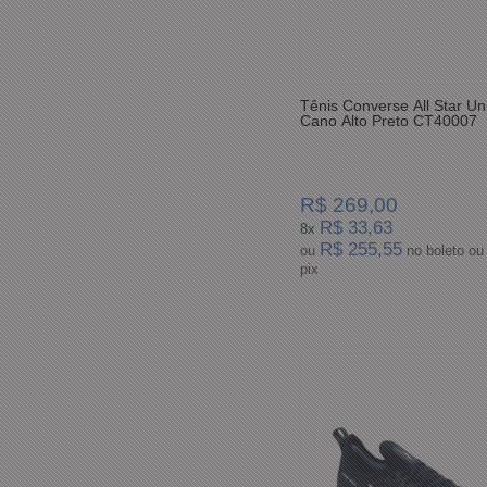
Tênis Converse All Star Un
Cano Alto Preto CT40007
R$ 269,00
R$ 33,63
8x
R$ 255,55
ou
no boleto ou
pix