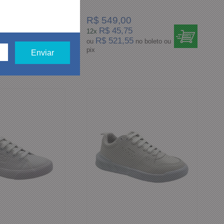
R$ 549,00
2
R$ 45,75
12x
5
R$ 521,55
no boleto ou
ou
no boleto ou
pix