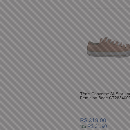
Tênis Converse All Star Lo
Feminino Bege CT283400
R$ 319,00
R$ 31,90
10x