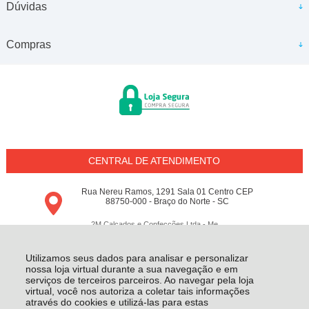
Dúvidas
Compras
CENTRAL DE ATENDIMENTO
Rua Nereu Ramos, 1291 Sala 01 Centro CEP
88750-000 - Braço do Norte - SC
2M Calçados e Confecções Ltda - Me
18.797.148/0001-64 - Todos os direitos reservados
-
Conceito M
-
2026
Utilizamos seus dados para analisar e personalizar
nossa loja virtual durante a sua navegação e em
serviços de terceiros parceiros. Ao navegar pela loja
virtual, você nos autoriza a coletar tais informações
através do cookies e utilizá-las para estas