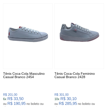
e respeitadas atualmente. Dona de um estilo de
vida único, a grife possui uma legião de fãs ao
redor do mundo. Além do famoso refrigerante,
que a fez famosa internacionalmente, a Coca
Cola também conta com artigos direcionados
para o mundo da moda.
Tênis Coca-Cola Masculino
Tênis Coca-Cola Feminino
Casual Branco 2454
Casual Branco 2428
R$ 201,00
R$ 301,00
R$ 33,50
R$ 30,10
6x
10x
R$ 190,95
R$ 285,95
ou
no boleto ou
ou
no boleto ou