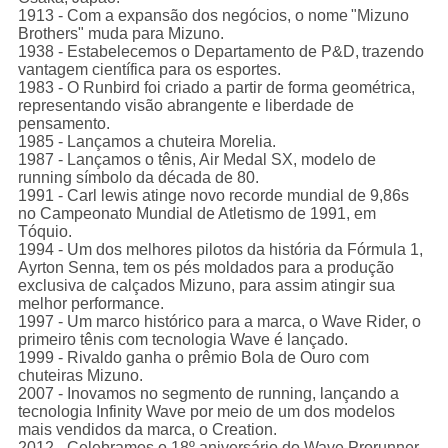
1913 - Com a expansão dos negócios, o nome "Mizuno
Brothers" muda para Mizuno.
1938 - Estabelecemos o Departamento de P&D, trazendo
vantagem científica para os esportes.
1983 - O Runbird foi criado a partir de forma geométrica,
representando visão abrangente e liberdade de
pensamento.
1985 - Lançamos a chuteira Morelia.
1987 - Lançamos o tênis, Air Medal SX, modelo de
running símbolo da década de 80.
1991 - Carl lewis atinge novo recorde mundial de 9,86s
no Campeonato Mundial de Atletismo de 1991, em
Tóquio.
1994 - Um dos melhores pilotos da história da Fórmula 1,
Ayrton Senna, tem os pés moldados para a produção
exclusiva de calçados Mizuno, para assim atingir sua
melhor performance.
1997 - Um marco histórico para a marca, o Wave Rider, o
primeiro tênis com tecnologia Wave é lançado.
1999 - Rivaldo ganha o prêmio Bola de Ouro com
chuteiras Mizuno.
2007 - Inovamos no segmento de running, lançando a
tecnologia Infinity Wave por meio de um dos modelos
mais vendidos da marca, o Creation.
2012 - Celebramos o 18º aniversário do Wave Prorunner,