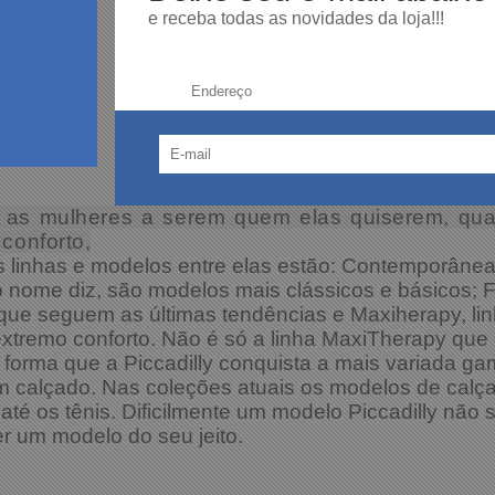
e receba todas as novidades da loja!!!
Endereço:
a as mulheres a serem quem elas quiserem, qua
conforto,
as linhas e modelos entre elas estão: Contemporâne
o nome diz, são modelos mais clássicos e básicos; F
ue seguem as últimas tendências e Maxiherapy, lin
xtremo conforto. Não é só a linha MaxiTherapy que 
sa forma que a Piccadilly conquista a mais variada g
um calçado. Nas coleções atuais os modelos de calça
s até os tênis. Dificilmente um modelo Piccadilly nã
er um modelo do seu jeito.