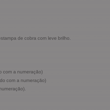
04
Preta
stampa de cobra com leve brilho.
rdo com a numeração)
ordo com a numeração)
 numeração).