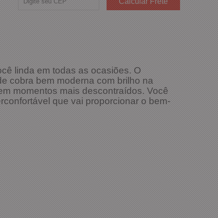
cê linda em todas as ocasiões. O
 de cobra bem moderna com brilho na
o em momentos mais descontraídos. Você
confortável que vai proporcionar o bem-