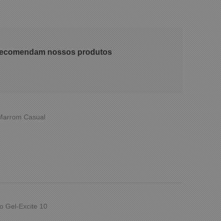
 recomendam nossos produtos
 Marrom Casual
o Gel-Excite 10