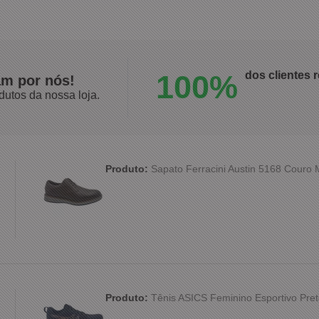
100%
dos clientes
am por nós!
dutos da nossa loja.
Produto:
Sapato Ferracini Austin 5168 Couro
Produto:
Tênis ASICS Feminino Esportivo Pret