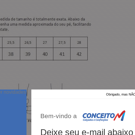
er novidades
Obrigado, mas N
Bem-vindo a
Deixe seu e-mail abaixo