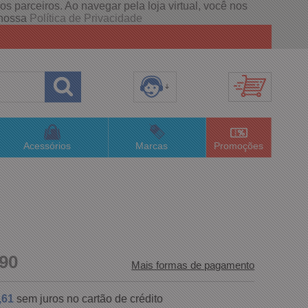
s parceiros. Ao navegar pela loja virtual, você nos
e nossa
Política de Privacidade
8) 3658-4820
(48)996063435
Acessórios
Marcas
Promoções
lojaconceitom.com.br
imento Online
90
Mais formas de pagamento
,61
sem juros no cartão de crédito