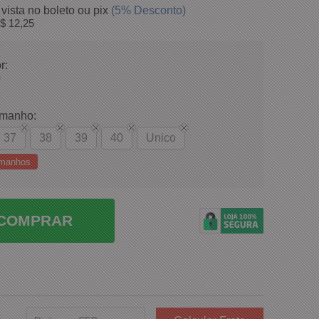
 vista no boleto ou pix
(5% Desconto)
$ 12,25
r:
amanho:
37
38
39
40
Unico
amanhos
COMPRAR
e