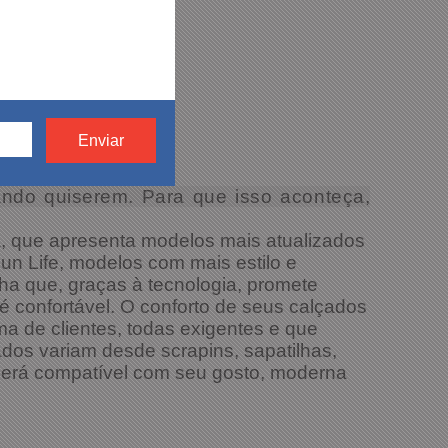
ndo quiserem. Para que isso aconteça,
a, que apresenta modelos mais atualizados
un Life, modelos com mais estilo e
ha que, graças à tecnologia, promete
é confortável. O conforto de seus calçados
ama de clientes, todas exigentes e que
dos variam desde scrapins, sapatilhas,
o será compatível com seu gosto, moderna