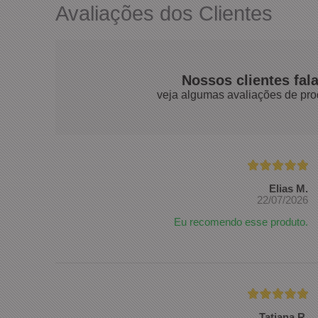
Avaliações dos Clientes
Nossos clientes fal
veja algumas avaliações de pro
Elias M.
22/07/2026
Eu recomendo esse produto.
Tatiana R.