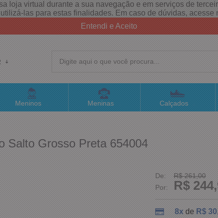
a loja virtual durante a sua navegação e em serviços de terceiro
e utilizá-las para estas finalidades. Em caso de dúvidas, acess
Entendi e Aceito
R
(4
Meninos
Meninas
Calçados
sac@
to Salto Grosso Preta 654004
Atend
De:
R$ 261,00
R$ 244,
Por:
8x
de
R$ 30