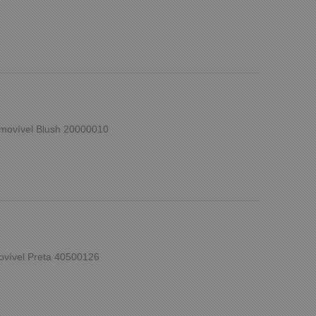
movível Blush 20000010
ovível Preta 40500126