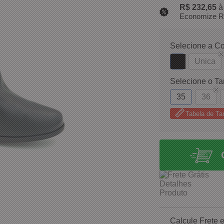
R$ 232,65
à
Economize R
Selecione a Co
Unica
Selecione o T
35
36
Tabela de T
Calcule Frete 