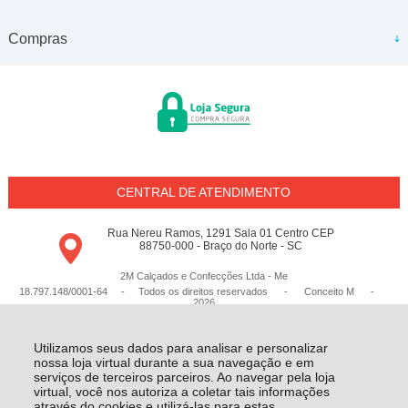
Compras
CENTRAL DE ATENDIMENTO
Rua Nereu Ramos, 1291 Sala 01 Centro CEP
88750-000 - Braço do Norte - SC
2M Calçados e Confecções Ltda - Me
18.797.148/0001-64 - Todos os direitos reservados
-
Conceito M
-
2026
Utilizamos seus dados para analisar e personalizar
nossa loja virtual durante a sua navegação e em
serviços de terceiros parceiros. Ao navegar pela loja
virtual, você nos autoriza a coletar tais informações
através do cookies e utilizá-las para estas