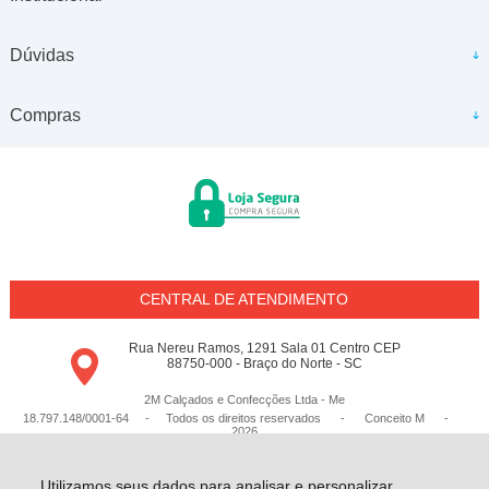
Dúvidas
Compras
CENTRAL DE ATENDIMENTO
Rua Nereu Ramos, 1291 Sala 01 Centro CEP
88750-000 - Braço do Norte - SC
2M Calçados e Confecções Ltda - Me
18.797.148/0001-64 - Todos os direitos reservados
-
Conceito M
-
2026
Utilizamos seus dados para analisar e personalizar