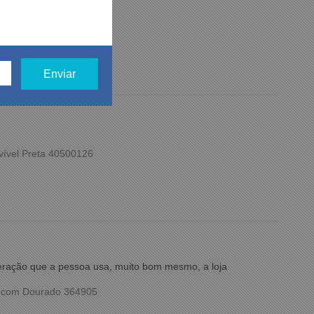
ovível Blush 20000010
vível Preta 40500126
meração que a pessoa usa, muito bom mesmo, a loja
o com Dourado 364905