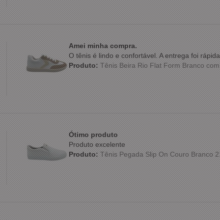
Amei minha compra.
O tênis é lindo e confortável. A entrega foi ráp
Produto:
Tênis Beira Rio Flat Form Branco co
Ótimo produto
Produto excelente
Produto:
Tênis Pegada Slip On Couro Branco 