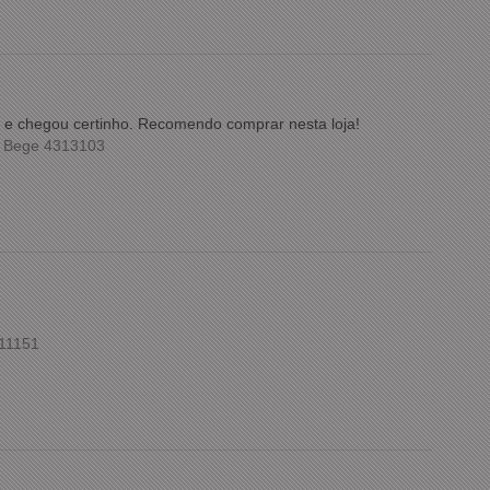
ida e chegou certinho. Recomendo comprar nesta loja!
m Bege 4313103
211151