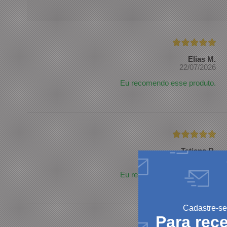
Elias M.
22/07/2026
Eu recomendo esse produto.
Tatiana R.
17/06/2026
Eu recomendo esse produto.
Cadastre-se
Para rec