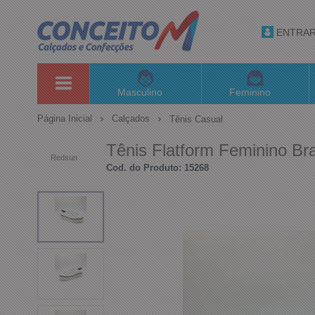
ENTRA
Masculino
Feminino
Página Inicial
Calçados
Tênis Casual
Tênis Flatform Feminino B
Redsun
Cod. do Produto: 15268