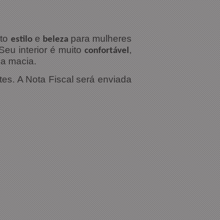
ito
e
para mulheres
estilo
beleza
Seu interior é muito
,
confortável
ha macia.
tes. A Nota Fiscal será enviada