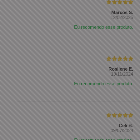
Marcos S.
12/02/2025
Eu recomendo esse produto.
Rosilene E.
19/11/2024
Eu recomendo esse produto.
Celi B.
09/07/2024