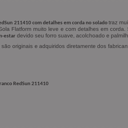
traz mu
RedSun 211410 com detalhes em corda no solado
ola Flatform muito leve e com detalhes em corda. 
devido seu forro suave, acolchoado e palmil
m-estar
ão originais e adquiridos diretamente dos fabrican
ações Técnicas:
Branco RedSun 211410