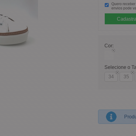
Quero receber p
envios pode va
Cor:
Selecione o T
34
35
Produ