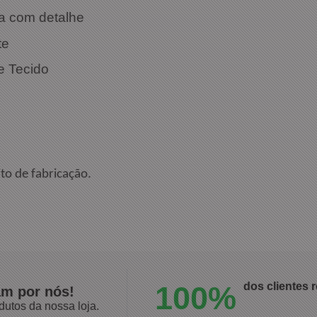
ca com detalhe
te
e Tecido
to de fabricação.
100%
dos clientes
am por nós!
dutos da nossa loja.