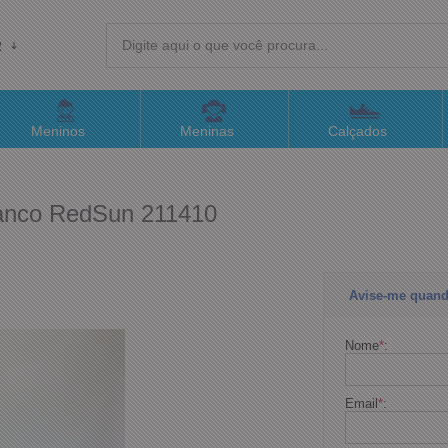
R
(4
Meninos
Meninas
Calçados
sac@
ranco RedSun 211410
Atend
Avise-me quand
Nome
*
:
Email
*
: