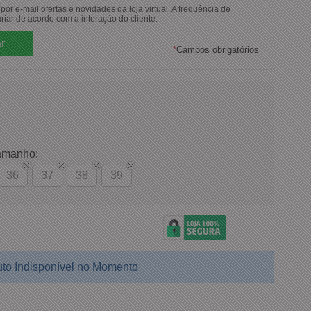
or e-mail ofertas e novidades da loja virtual. A frequência de
riar de acordo com a interação do cliente.
*
Campos obrigatórios
amanho:
36
37
38
39
to Indisponível no Momento