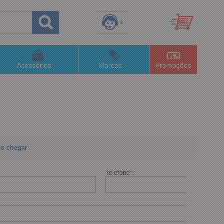
8) 3658-4820
(48)996063435
Acessórios
Marcas
Promoções
lojaconceitom.com.br
imento Online
o chegar
Telefone
*
: