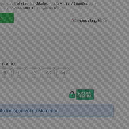
or e-mail ofertas e novidades da loja virtual. A frequência de
riar de acordo com a interação do cliente.
*
Campos obrigatórios
amanho:
40
41
42
43
44
to Indisponível no Momento