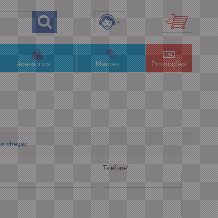
8) 3658-4820
(48)996063435
Acessórios
Marcas
Promoções
lojaconceitom.com.br
imento Online
o chegar
Telefone
*
: