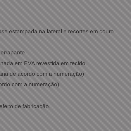
: Preto
e estampada na lateral e recortes em couro.
derrapante
onada em EVA revestida em tecido.
 varia de acordo com a numeração)
cordo com a numeração).
efeito de fabricação.