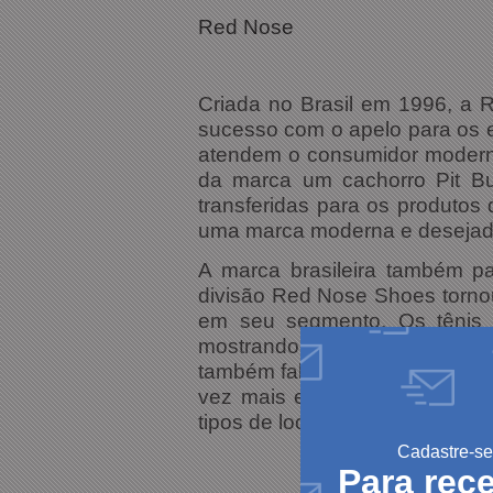
Red Nose
Criada no Brasil em 1996, a 
sucesso com o apelo para os 
atendem o consumidor moderno
da marca um cachorro Pit Bull
transferidas para os produtos
uma marca moderna e desejada
A marca brasileira também patr
divisão Red Nose Shoes torno
em seu segmento. Os tênis R
mostrando-se confortáveis e
também fabrica produtos infan
vez mais exigente. Todos o
tipos de looks e cabem em tod
Cadastre-se
Para rec