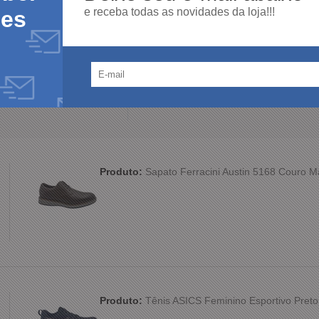
e receba todas as novidades da loja!!!
des
100%
dos clientes
am por nós!
dutos da nossa loja.
Produto:
Sapato Ferracini Austin 5168 Couro 
Produto:
Tênis ASICS Feminino Esportivo Preto