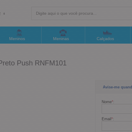
R
(4
Meninos
Meninas
Calçados
sac@
 Preto Push RNFM101
Atend
Avise-me quand
Nome
*
:
Email
*
: