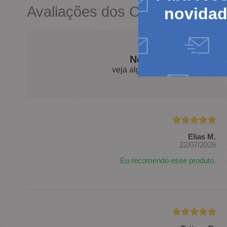
Avaliações dos Clientes
novida
Nossos clientes fal
veja algumas avaliações de pro
Elias M.
22/07/2026
Eu recomendo esse produto.