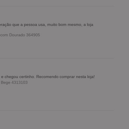
meração que a pessoa usa, muito bom mesmo, a loja
o com Dourado 364905
ida e chegou certinho. Recomendo comprar nesta loja!
m Bege 4313103