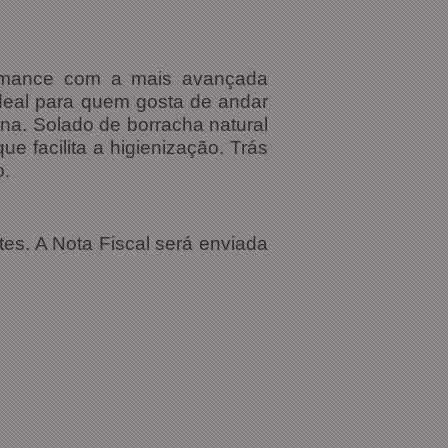
ormance com a mais avançada
deal para quem gosta de andar
ona. Solado de borracha natural
ue facilita a higienização. Trás
o.
tes. A Nota Fiscal será enviada