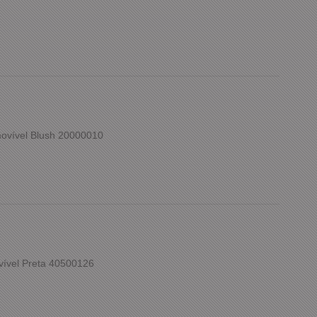
ovível Blush 20000010
vível Preta 40500126