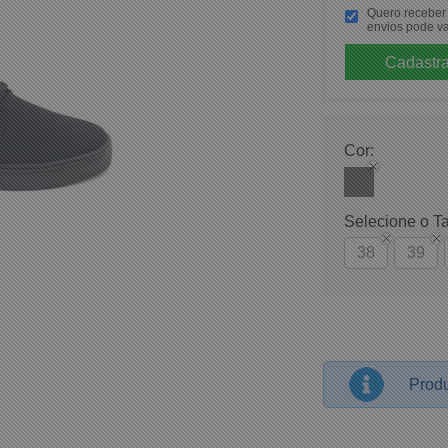
Quero receber p
envios pode va
Cor:
Selecione o T
38
39
Produ