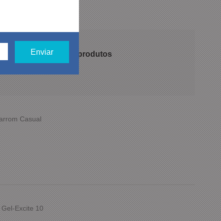
 recomendam nossos produtos
Marrom Casual
 Gel-Excite 10