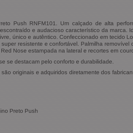
Preto Push RNFM101. U
m calçado de alta perf
descontraído e audacioso característico da marca.
I
livre, único e autêntico. Confeccionado em tecido L
s super resistente e confortável. Palmilha removível q
Red Nose estampada na lateral e recortes em cour
 se destacam pelo conforto e durabilidade.
ão originais e adquiridos diretamente dos fabrican
ações Técnicas:
 Masculino Preto Push