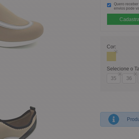
Quero receber p
envios pode va
Cor:
Selecione o T
35
36
Produ