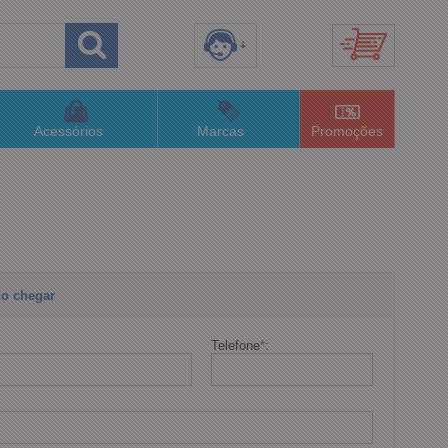
8) 3658-4820
(48)996063435
Acessórios
Marcas
Promoções
lojaconceitom.com.br
imento Online
o chegar
Telefone
*
: