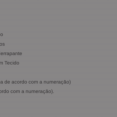
 979022
: Areis
co
dos
derrapante
m Tecido
aria de acordo com a numeração)
cordo com a numeração).