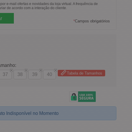
or e-mail ofertas e novidades da loja virtual. A frequência de
riar de acordo com a interação do cliente.
*
Campos obrigatórios
amanho:
Tabela de Tamanhos
37
38
39
40
to Indisponível no Momento