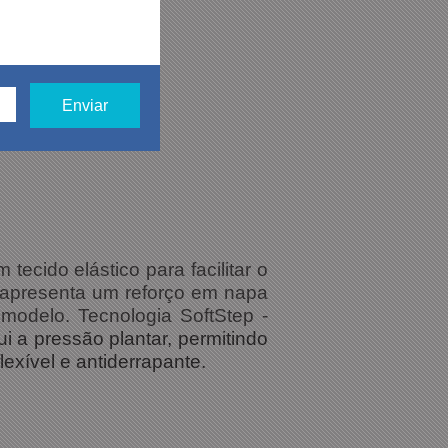
ecido elástico para facilitar o
r apresenta um reforço em napa
 modelo. Tecnologia SoftStep -
i a pressão plantar, permitindo
exível e antiderrapante.