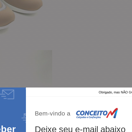
Obrigado, mas NÃO
Bem-vindo a
eber
Deixe seu e-mail abaixo