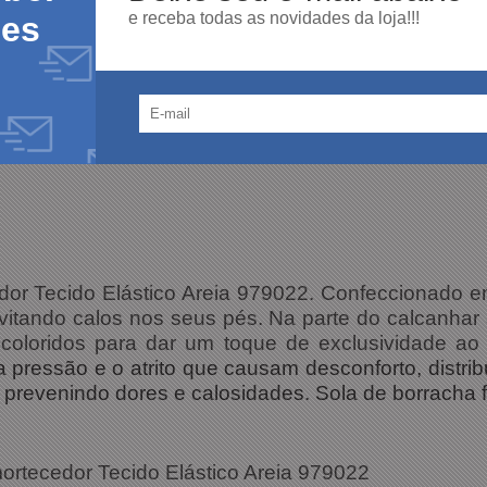
e receba todas as novidades da loja!!!
des
or Tecido Elástico Areia 979022. Confeccionado em t
evitando calos nos seus pés. Na parte do calcanha
lticoloridos para dar um toque de exclusividade ao
pressão e o atrito que causam desconforto, distribu
prevenindo dores e calosidades. Sola de borracha fl
ações Técnicas:
Amortecedor Tecido Elástico Areia 979022