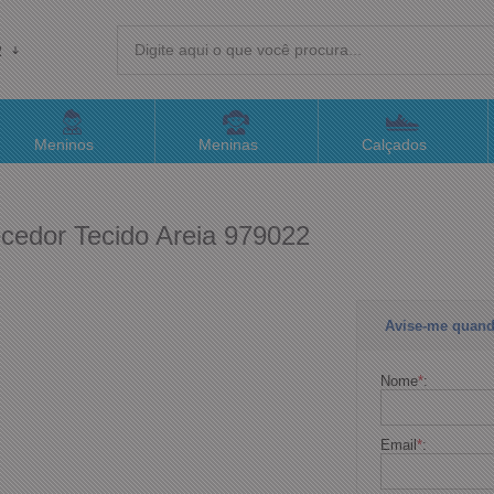
R
(4
Meninos
Meninas
Calçados
sac@
ecedor Tecido Areia 979022
Atend
Avise-me quand
Nome
*
:
Email
*
: