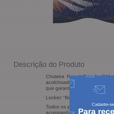
Descrição do Produto
Chuteira Futsal Penalty S11 
acolchoado para aumentar o co
que garante aderência e flexibi
Locker:
"Bota" que permite aju
Cadastre-se
Todos os produtos anunciados s
Para rec
acompanhada do produto.