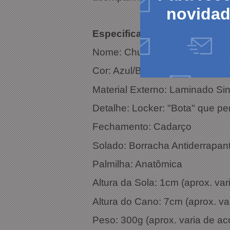
novida
Especific
Nome: Chuteira Futsal Penalty
Cor: Azul/Branco
Material Externo: Laminado Sin
Detalhe:
Locker:
"Bota" que pe
Fechamento: Cadarço
Solado: Borracha Antiderrapan
Palmilha: Anatômica
Altura da Sola: 1cm (aprox. v
Altura do Cano: 7cm (aprox. v
Peso: 300g (aprox. varia de a