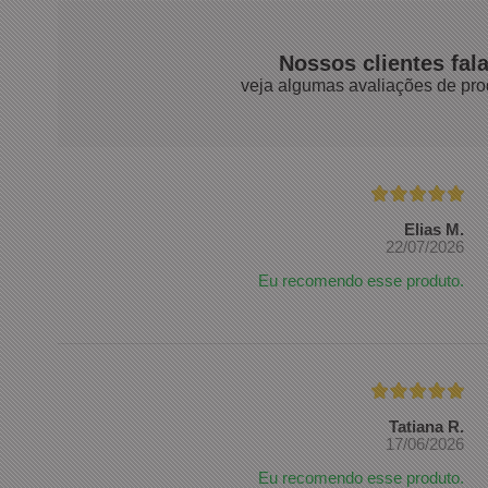
Nossos clientes fal
veja algumas avaliações de pro
Elias M.
22/07/2026
Eu recomendo esse produto.
Tatiana R.
17/06/2026
Eu recomendo esse produto.