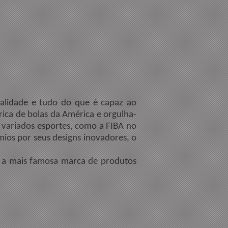
alidade e tudo do que é capaz ao
ica de bolas da América e orgulha-
e variados esportes, como a FIBA no
mios por seus designs inovadores, o
é a mais famosa marca de produtos