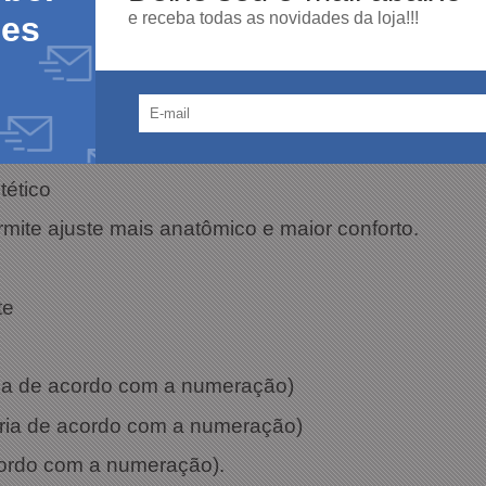
e receba todas as novidades da loja!!!
des
ações Técnicas:
 S11 Locker IX
tético
rmite ajuste mais anatômico e maior conforto.
te
aria de acordo com a numeração)
aria de acordo com a numeração)
cordo com a numeração).