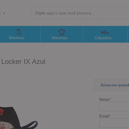
R
(4
Meninos
Meninas
Calçados
sac@
 Locker IX Azul
Atend
Avise-me quand
Nome
*
:
Email
*
: