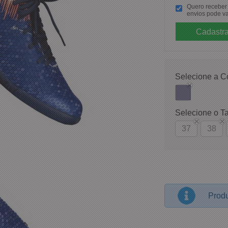
Quero receber p
envios pode va
Selecione a C
Selecione o T
37
38
Produ