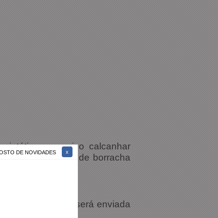
sintético, possui o calcanhar
 GOSTO DE NOVIDADES
 a lavagem. Solado de borracha
tes. A Nota Fiscal será enviada