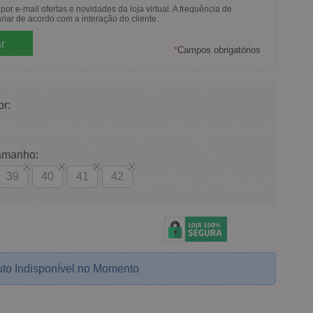
or e-mail ofertas e novidades da loja virtual. A frequência de
riar de acordo com a interação do cliente.
*
Campos obrigatórios
or:
amanho:
39
40
41
42
to Indisponível no Momento