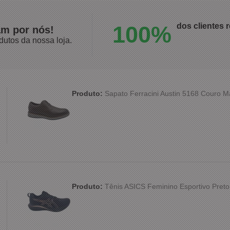
100%
dos clientes
am por nós!
dutos da nossa loja.
Produto:
Sapato Ferracini Austin 5168 Couro 
Produto:
Tênis ASICS Feminino Esportivo Preto