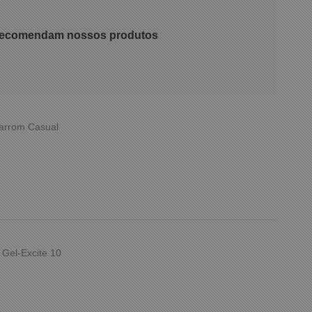
 recomendam nossos produtos
Marrom Casual
 Gel-Excite 10