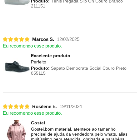
Produto:
Tênis Pegada Slip On Couro Branco
211151
Marcos S.
12/02/2025
Eu recomendo esse produto.
Excelente produto
Perfeito
Produto:
Sapato Democrata Social Couro Preto
055115
Rosilene E.
19/11/2024
Eu recomendo esse produto.
Gostei
Gostei,bom material, atentece ao tamanho
precisei de ajuda da vendedora pelo whats, alias
muitíssimo bem atendida, obrigada e parabéns