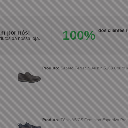
100%
dos clientes
am por nós!
dutos da nossa loja.
Produto:
Sapato Ferracini Austin 5168 Couro
Produto:
Tênis ASICS Feminino Esportivo Pret