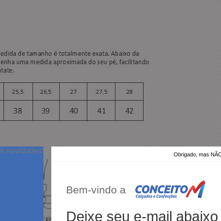
er novidades
Obrigado, mas N
Bem-vindo a
Deixe seu e-mail abaixo