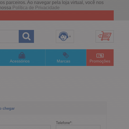
s parceiros. Ao navegar pela loja virtual, você nos
e nossa
Política de Privacidade
8) 3658-4820
(48)996063435
Acessórios
Marcas
Promoções
lojaconceitom.com.br
imento Online
o chegar
Telefone
*
: