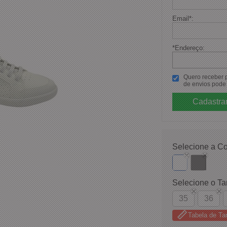
Email
*
:
*Endereço:
Quero receber po
de envios pode 
Selecione a Co
Selecione o T
35
36
Tabela de T