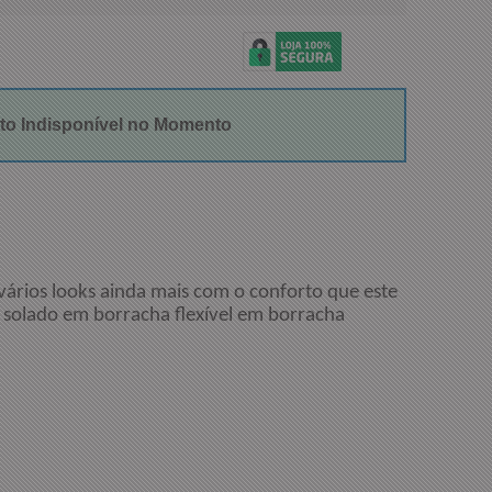
to Indisponível no Momento
ários looks ainda mais com o conforto que este
do solado em borracha flexível em borracha