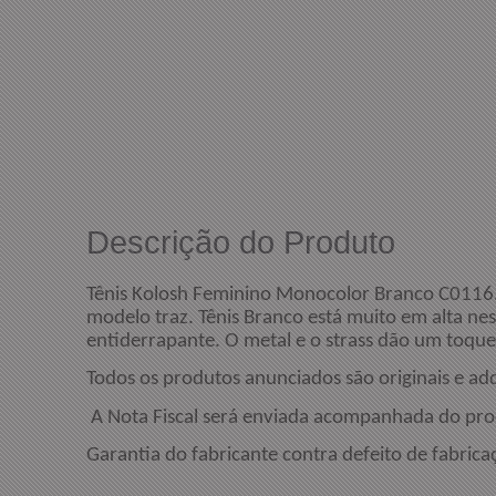
Descrição do Produto
Tênis Kolosh Feminino Monocolor Branco C0116. 
modelo traz. Tênis Branco está muito em alta nes
entiderrapante. O metal e o strass dão um toque
Todos os produtos anunciados são originais e ad
A Nota Fiscal será enviada acompanhada do pro
Garantia do fabricante contra defeito de fabrica