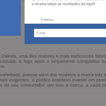
e receba todas as novidades da loja!!!
Endereço:
akota, uma das maiores e mais tradicionais fabric
casuais, e logo após o lançamento conquistou su
em.
a variedade, porque além dos modelos a marca traz
s exigentes, o público brasileiro investe em produ
 do seu consumidor, por isso a marca, a cada n