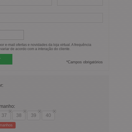
r e-mail ofertas e novidades da loja virtual. A frequência
variar de acordo com a interação do cliente.
*
Campos obrigatórios
r:
amanho:
37
38
39
40
amanhos