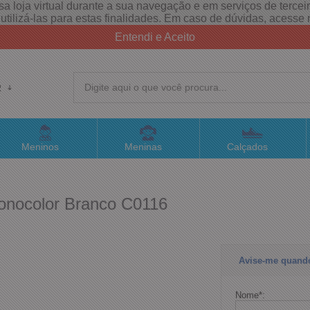
a loja virtual durante a sua navegação e em serviços de terceiro
e utilizá-las para estas finalidades. Em caso de dúvidas, acess
Entendi e Aceito
R
(4
Meninos
Meninas
Calçados
sac@
onocolor Branco C0116
Atend
Avise-me quand
Nome
*
: