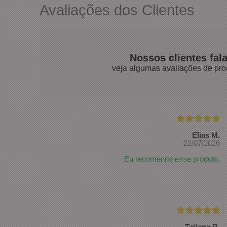
Avaliações dos Clientes
Nossos clientes fal
veja algumas avaliações de pro
Elias M.
22/07/2026
Eu recomendo esse produto.
Tatiana R.