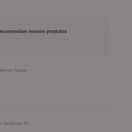
 recomendam nossos produtos
 Marrom Casual
o Gel-Excite 10