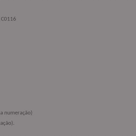
Técnicas:
nco C0116
anco
m a numeração)
ação).