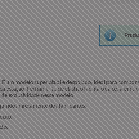
Produ
É um modelo super atual e despojado, ideal para compor v
sa estação. Fechamento de elástico facilita o calce, além 
 de exclusividade nesse modelo
quiridos diretamente dos fabricantes.
duto.
ção.