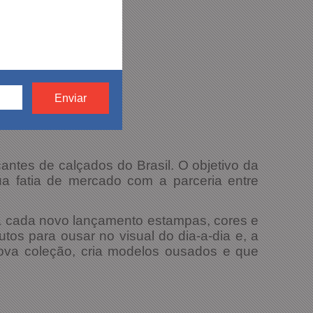
antes de calçados do Brasil. O objetivo da
a fatia de mercado com a parceria entre
 a cada novo lançamento estampas, cores e
tos para ousar no visual do dia-a-dia e, a
ova coleção, cria modelos ousados e que