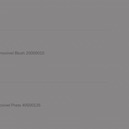
movível Blush 20000010
ovível Preta 40500126