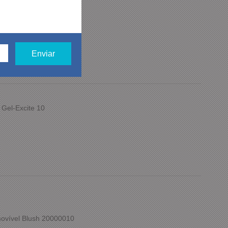
Marrom Casual
 Gel-Excite 10
ovível Blush 20000010