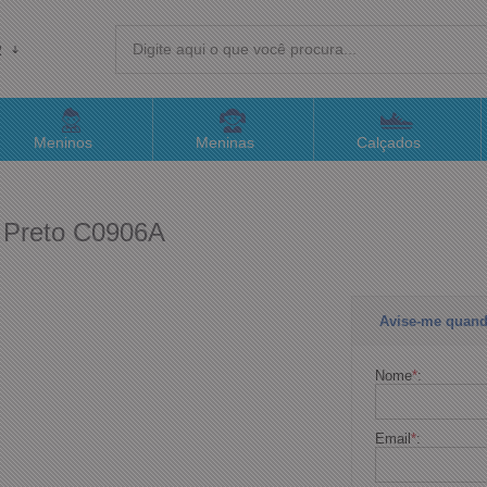
R
(4
Meninos
Meninas
Calçados
sac@
a Preto C0906A
Atend
Avise-me quand
Nome
*
:
Email
*
: