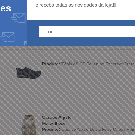
e receba todas as novidades da loja!!!
des
Produto:
Sapato Ferracini Austin 5168 Couro 
Produto:
Tênis ASICS Feminino Esportivo Preto
Casaco Alpelo
Maravilhoso.
Produto:
Casaco Alpelo Dupla Face Capuz Rem