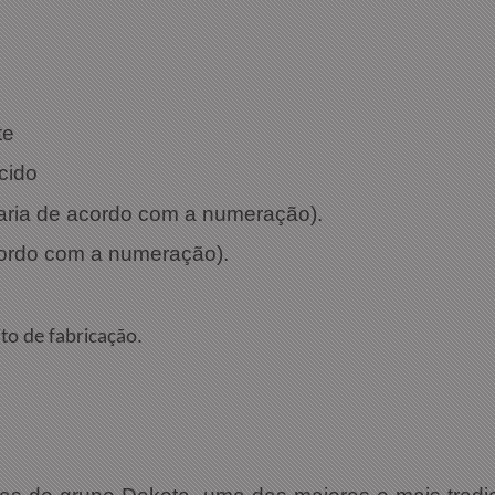
te
cido
varia de acordo com a numeração).
cordo com a numeração).
to de fabricação.