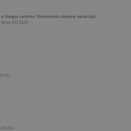
ida e chegou certinho. Recomendo comprar nesta loja!
m Bege 4313103
211151
 055115