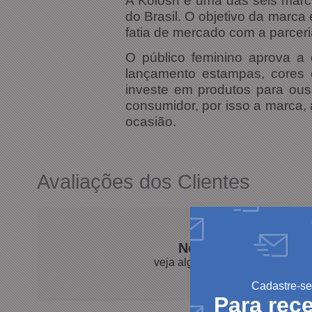
A Kolosh é uma das seis marca
do Brasil. O objetivo da marca
fatia de mercado com a parceri
O público feminino aprova a
lançamento estampas, cores e
investe em produtos para ous
consumidor, por isso a marca
ocasião.
Avaliações dos Clientes
Nossos clientes fal
veja algumas avaliações de pro
Cadastre-se
Para rec