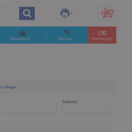
8) 3658-4820
(48)996063435
Acessórios
Marcas
Promoções
lojaconceitom.com.br
imento Online
o chegar
Telefone
*
: