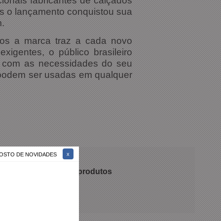
ionais fabricantes de calçados
pós o lançamento conquistou sua
m.
los a marca traz a cada novo
igentes, o público brasileiro
pa com as necessidades do seu
 podem ser usadas em qualquer
 GOSTO DE NOVIDADES
 recomendam nossos produtos