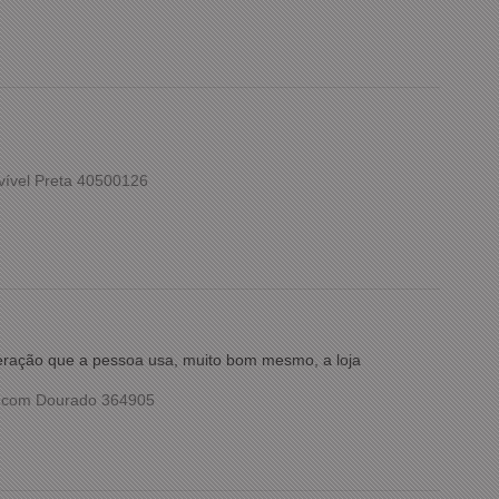
vível Preta 40500126
meração que a pessoa usa, muito bom mesmo, a loja
o com Dourado 364905