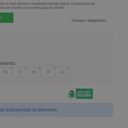
or e-mail ofertas e novidades da loja virtual. A frequência de
riar de acordo com a interação do cliente.
*
Campos obrigatórios
amanho:
36
37
38
39
40
to Indisponível no Momento