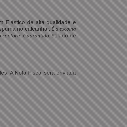
 Elástico de alta qualidade e
espuma no calcanhar.
É a escolha
olado de
 conforto é garantido. S
tes. A Nota Fiscal será enviada