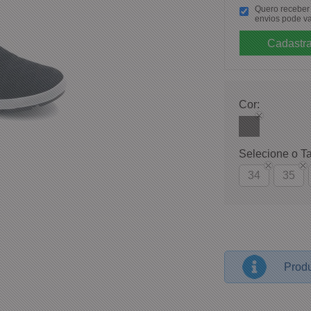
Quero receber p
envios pode va
Cor:
Selecione o T
34
35
Produ