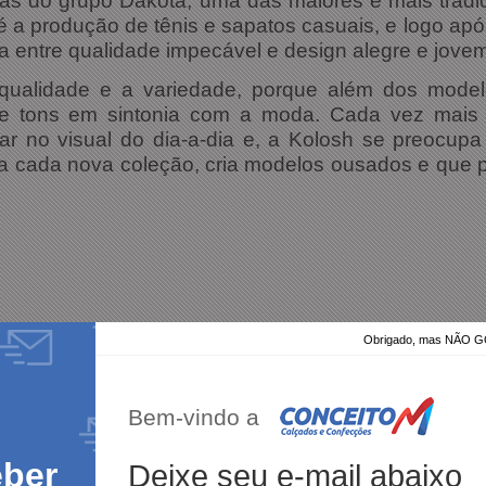
s do grupo Dakota, uma das maiores e mais tradic
 é a produção de tênis e sapatos casuais, e logo a
a entre qualidade impecável e design alegre e jove
 qualidade e a variedade, porque além dos mode
 tons em sintonia com a moda. Cada vez mais ex
ar no visual do dia-a-dia e, a Kolosh se preocu
, a cada nova coleção, cria modelos ousados e que
Obrigado, mas NÃO
100%
dos clientes
am por nós!
dutos da nossa loja.
Bem-vindo a
eber
Deixe seu e-mail abaixo