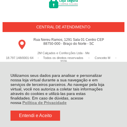
CENTRAL DE ATENDIMENTO
Rua Nereu Ramos, 1291 Sala 01 Centro CEP
88750-000 - Braço do Norte - SC
2M Calçados e Confecções Ltda - Me
18.797.148/0001-64 - Todos os direitos reservados
-
Conceito M
-
2026
Utilizamos seus dados para analisar e personalizar
nossa loja virtual durante a sua navegação e em
serviços de terceiros parceiros. Ao navegar pela loja
virtual, você nos autoriza a coletar tais informações
através do cookies e utilizá-las para estas
finalidades. Em caso de dúvidas, acesse
nossa
Política de Privacidade
Entendi e Aceito
R$ 142,00
COMPRAR