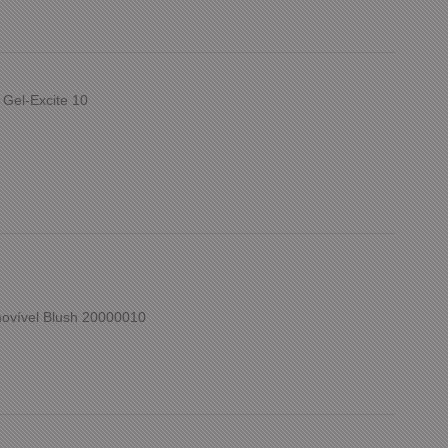
 Gel-Excite 10
ovível Blush 20000010