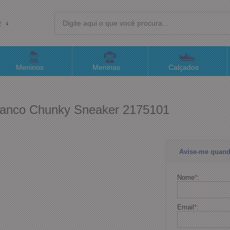
R
(4
Meninos
Meninas
Calçados
sac@
ranco Chunky Sneaker 2175101
Atend
Avise-me quand
Nome
*
:
Email
*
: