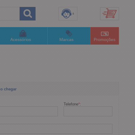
8) 3658-4820
(48)996063435
Acessórios
Marcas
Promoções
lojaconceitom.com.br
imento Online
o chegar
Telefone
*
: