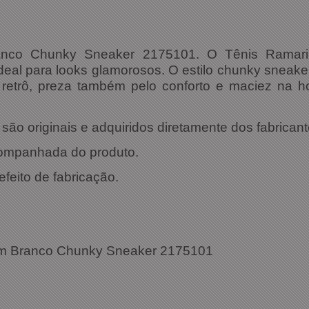
anco Chunky Sneaker 2175101. O Tênis Ramar
deal para looks glamorosos. O estilo chunky sneaker
etrô, preza também pelo conforto e maciez na ho
ão originais e adquiridos diretamente dos fabricant
companhada do produto.
efeito de fabricação.
ações Técnicas:
im Branco Chunky Sneaker 2175101
2175101