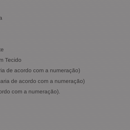
 Branco
a
te
m Tecido
aria de acordo com a numeração)
 varia de acordo com a numeração)
cordo com a numeração).