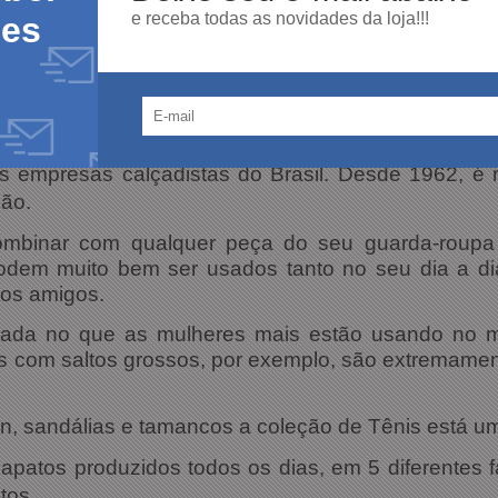
e receba todas as novidades da loja!!!
des
empresas calçadistas do Brasil. Desde 1962, é 
ção.
mbinar com qualquer peça do seu guarda-roupa 
 podem muito bem ser usados tanto no seu dia a d
os amigos.
nada no que as mulheres mais estão usando no 
 com saltos grossos, por exemplo, são extremament
in, sandálias e tamancos a coleção de Tênis está u
patos produzidos todos os dias, em 5 diferentes fáb
tos.