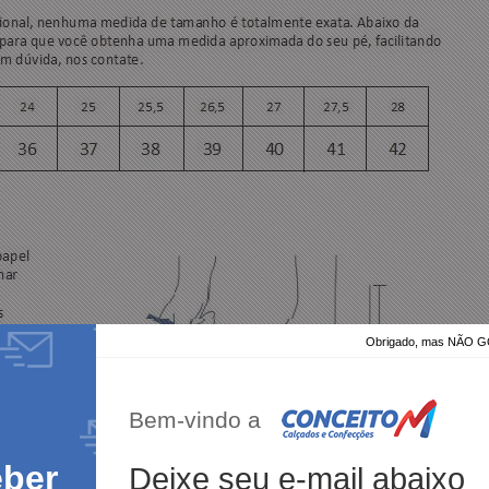
Obrigado, mas NÃO
Bem-vindo a
eber
Deixe seu e-mail abaixo