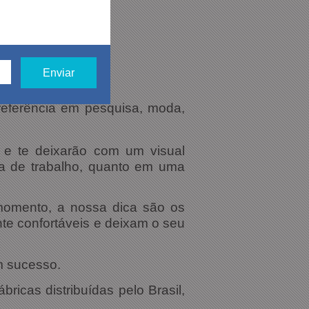
referência em pesquisa, moda,
e te deixarão com um visual
ia de trabalho, quanto em uma
momento, a nossa dica são os
e confortáveis e deixam o seu
m sucesso.
ricas distribuídas pelo Brasil,