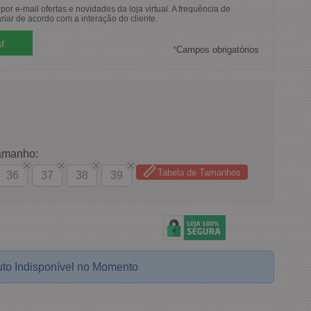
or e-mail ofertas e novidades da loja virtual. A frequência de
riar de acordo com a interação do cliente.
*
Campos obrigatórios
amanho:
Tabela de Tamanhos
36
37
38
39
to Indisponível no Momento