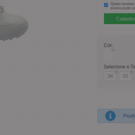
Quero receber p
envios pode va
Cor:
Selecione o T
34
35
Produ