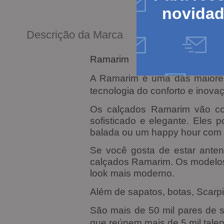
novida
Descrição da Marca
Ramarim
A Ramarim é uma das maiores 
tecnologia do conforto e inova
Os calçados Ramarim vão co
sofisticado e elegante. Eles
balada ou um happy hour com 
Se você gosta de estar ante
calçados Ramarim. Os modelos
look mais moderno.
Além de sapatos, botas, Scarp
São mais de 50 mil pares de sa
que reúnem mais de 5 mil talen