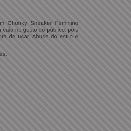
im Chunky Sneaker Feminino
 caiu no gosto do público, pois
ra de usar. Abuse do estilo e
es.