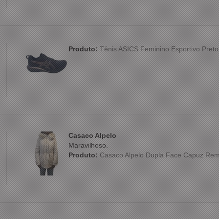
Produto:
Tênis ASICS Feminino Esportivo Preto
Casaco Alpelo
Maravilhoso.
Produto:
Casaco Alpelo Dupla Face Capuz Rem