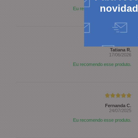
novida
Eu recomendo esse produto.
Tatiana R.
17/06/2026
Eu recomendo esse produto.
Fernanda C.
24/07/2025
Eu recomendo esse produto.