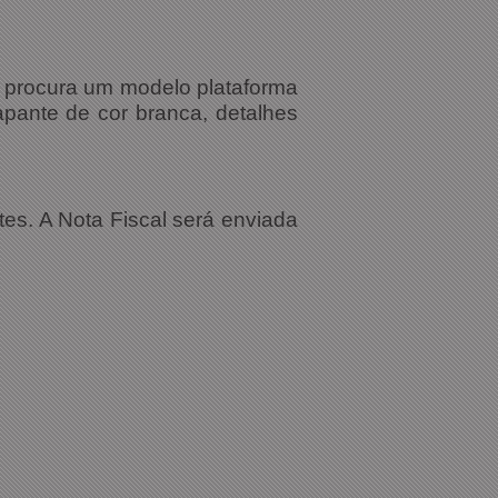
m procura um modelo plataforma
apante de cor branca, detalhes
tes. A Nota Fiscal será enviada