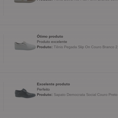
Ótimo produto
Produto excelente
Produto:
Tênis Pegada Slip On Couro Branco 
Excelente produto
Perfeito
Produto:
Sapato Democrata Social Couro Preto