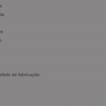
a
ola
te
o
efeito de fabricação.