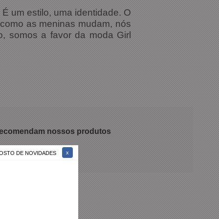
 É um estilo, uma identidade. O
sim como as meninas mudam, nós
, somos a favor da moda Girl
 recomendam nossos produtos
 GOSTO DE NOVIDADES
Marrom Casual