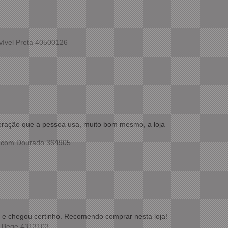
vível Preta 40500126
meração que a pessoa usa, muito bom mesmo, a loja
o com Dourado 364905
ida e chegou certinho. Recomendo comprar nesta loja!
m Bege 4313103