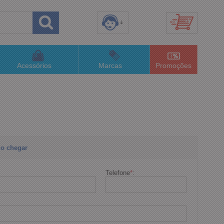
8) 3658-4820
(48)996063435
Acessórios
Marcas
Promoções
lojaconceitom.com.br
imento Online
o chegar
Telefone
*
: