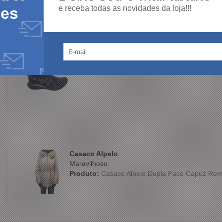
e receba todas as novidades da loja!!!
des
Produto:
Tênis ASICS Feminino Esportivo Preto
Casaco Alpelo
Maravilhoso.
Produto:
Casaco Alpelo Dupla Face Capuz Rem