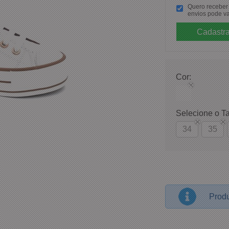
Quero receber p
envios pode va
Cor:
Selecione o T
34
35
Produ