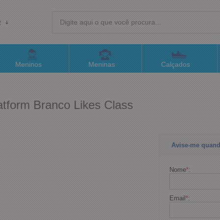
R
(4
Meninos
Meninas
Calçados
sac@
atform Branco Likes Class
Atend
Avise-me quand
Nome
*
:
Email
*
: