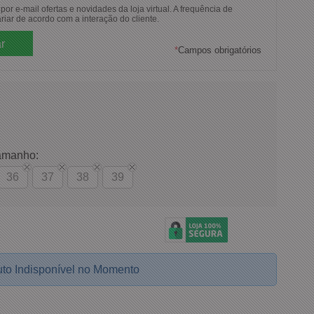
or e-mail ofertas e novidades da loja virtual. A frequência de
riar de acordo com a interação do cliente.
*
Campos obrigatórios
amanho:
36
37
38
39
to Indisponível no Momento