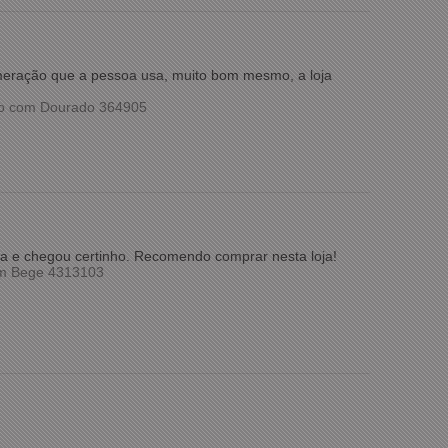
umeração que a pessoa usa, muito bom mesmo, a loja
co com Dourado 364905
pida e chegou certinho. Recomendo comprar nesta loja!
om Bege 4313103