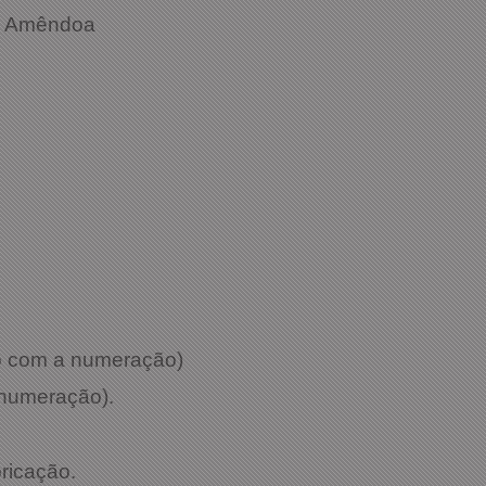
Couro Natural Amêndoa
do com a numeração)
 numeração).
bricação.