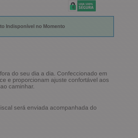
to Indisponível no Momento
fora do seu dia a dia. Confeccionado em
alce e proporcionam ajuste confortável aos
 ao caminhar.
 Fiscal será enviada acompanhada do