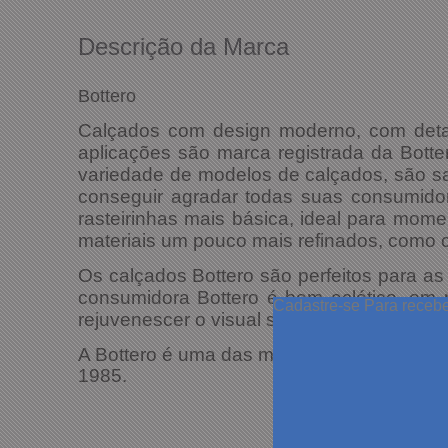
Descrição da Marca
Bottero
Calçados com design moderno, com detal
aplicações são marca registrada da Botte
variedade de modelos de calçados, são sapa
conseguir agradar todas suas consumido
rasteirinhas mais básica, ideal para mome
materiais um pouco mais refinados, como ce
Os calçados Bottero são perfeitos para as 
consumidora Bottero é bem eclético, em
Cadastre-se
Para receb
rejuvenescer o visual sem que pareça força
A Bottero é uma das maiores marcas brasil
1985.