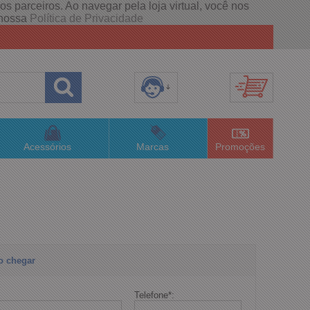
s parceiros. Ao navegar pela loja virtual, você nos
e nossa
Política de Privacidade
8) 3658-4820
(48)996063435
Acessórios
Marcas
Promoções
lojaconceitom.com.br
imento Online
o chegar
Telefone
*
: