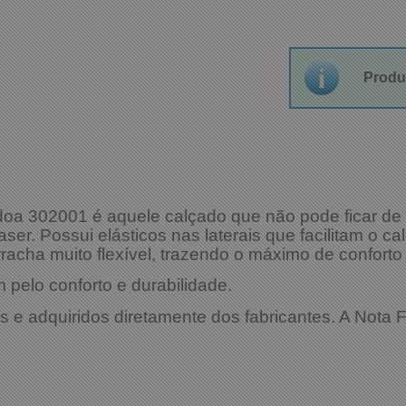
Produ
doa 302001 é aquele calçado que não pode ficar de 
aser. Possui elásticos nas laterais que facilitam o c
racha muito flexível, trazendo o máximo de conforto
pelo conforto e durabilidade.
s e adquiridos diretamente dos fabricantes. A Nota
es Técnicas: