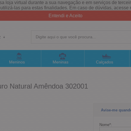
a loja virtual durante a sua navegação e em serviços de terceiro
e utilizá-las para estas finalidades. Em caso de dúvidas, acess
Entendi e Aceito
R
(4
Meninos
Meninas
Calçados
sac@
ouro Natural Amêndoa 302001
Atend
Avise-me quand
Nome
*
: