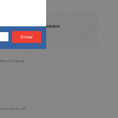
 recomendam nossos produtos
 Marrom Casual
o Gel-Excite 10