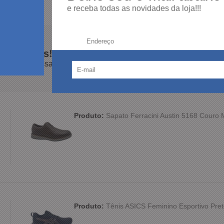
e receba todas as novidades da loja!!!
Endereço:
100%
dos clientes
am por nós!
dutos da nossa loja.
Produto:
Sapato Ferracini Austin 5168 Couro
Produto:
Tênis ASICS Feminino Esportivo Pret