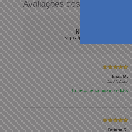
Avaliações dos Clientes
Nossos clientes fal
veja algumas avaliações de pro
Elias M.
22/07/2026
Eu recomendo esse produto.
Tatiana R.