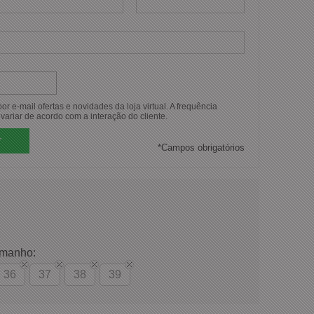
r e-mail ofertas e novidades da loja virtual. A frequência
variar de acordo com a interação do cliente.
*
Campos obrigatórios
amanho:
36
37
38
39