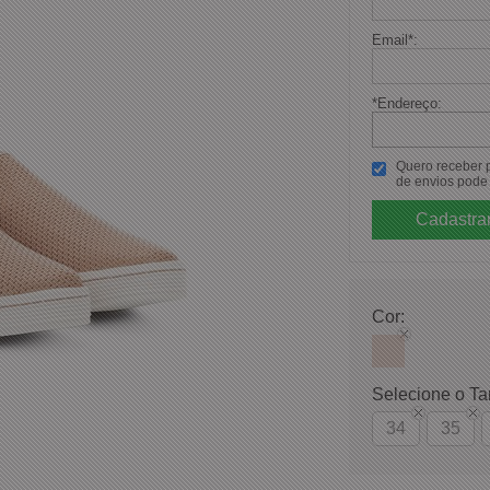
Email
*
:
*Endereço:
Quero receber po
de envios pode 
Cor:
Selecione o T
34
35