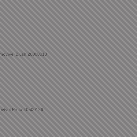
movível Blush 20000010
ovível Preta 40500126