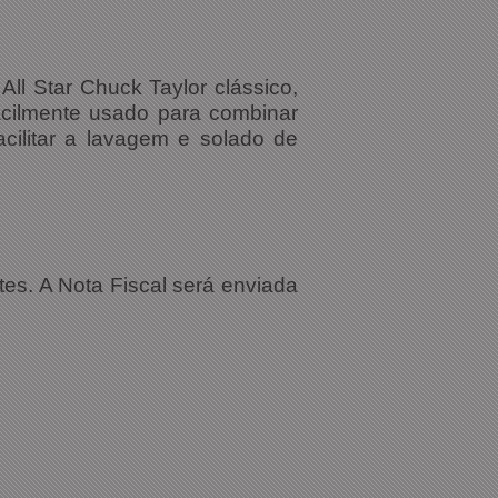
All Star
Chuck Taylor
clássico,
cilmente usado para combinar
acilitar a lavagem e solado de
tes. A Nota Fiscal será enviada