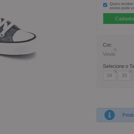
Quero receber p
envios pode va
Cor:
Verde
Selecione o T
34
35
Produ