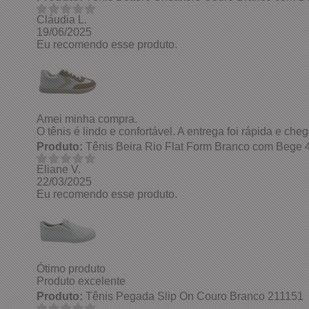
Cláudia L.
19/06/2025
Eu recomendo esse produto.
Amei minha compra.
O tênis é lindo e confortável. A entrega foi rápida e c
Produto:
Tênis Beira Rio Flat Form Branco com Bege
Eliane V.
22/03/2025
Eu recomendo esse produto.
Ótimo produto
Produto excelente
Produto:
Tênis Pegada Slip On Couro Branco 211151