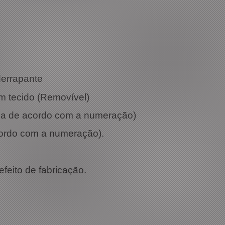
: Verde
derrapante
m tecido (Removível)
aria de acordo com a numeração)
cordo com a numeração).
efeito de fabricação.