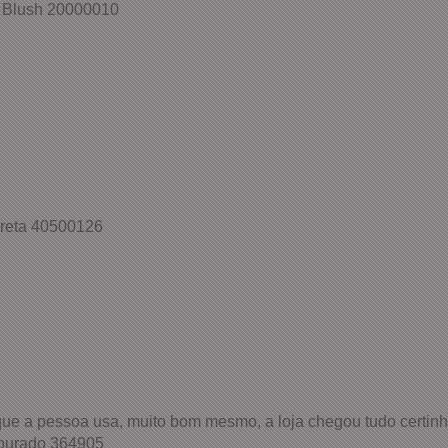
 Blush 20000010
Preta 40500126
 que a pessoa usa, muito bom mesmo, a loja chegou tudo certinh
ourado 364905