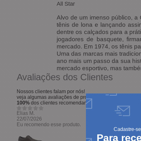
All Star
Alvo de um imenso público, a 
tênis de lona e lançando assi
dentre os calçados para a prá
jogadores de basquete, firma
mercado. Em 1974, os tênis par
Uma das marcas mais tradicion
ano mais um passo da sua his
mercado esportivo, mas tamb
Avaliações dos Clientes
Nossos clientes falam por nós!
veja algumas avaliações de produtos da nossa loja.
100%
dos clientes recomendam nossos produtos
Elias M.
22/07/2026
Eu recomendo esse produto.
Cadastre-se
Para rec