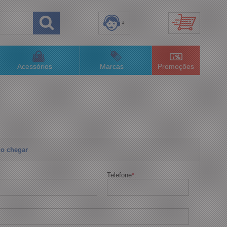
8) 3658-4820
(48)996063435
Acessórios
Marcas
Promoções
lojaconceitom.com.br
imento Online
o chegar
Telefone
*
: