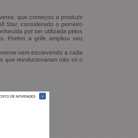
nverse, que começou a produzir
l Star, considerado o pioneiro
hecida por ser utilizada pelos
es. Porém a grife ampliou seu
Converse vem escrevendo a cada
s que revolucionaram não só o
 GOSTO DE NOVIDADES