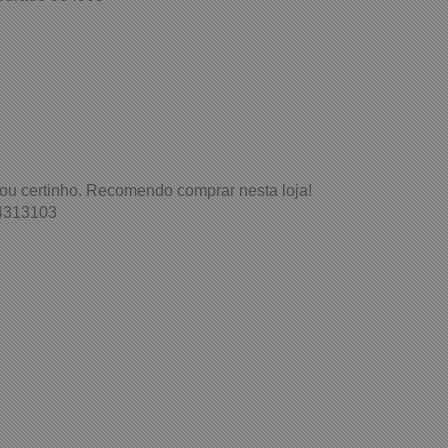
hegou certinho. Recomendo comprar nesta loja!
 4313103