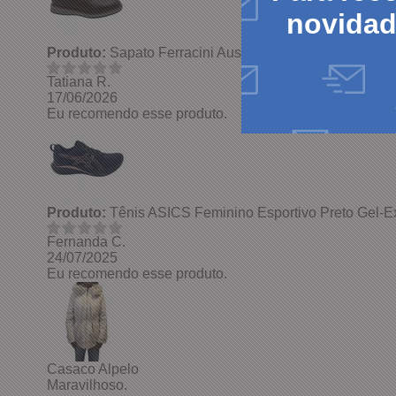
novida
Produto:
Sapato Ferracini Austin 5168 Couro Marrom 
Tatiana R.
17/06/2026
Eu recomendo esse produto.
Produto:
Tênis ASICS Feminino Esportivo Preto Gel-Ex
Fernanda C.
24/07/2025
Eu recomendo esse produto.
Casaco Alpelo
Maravilhoso.