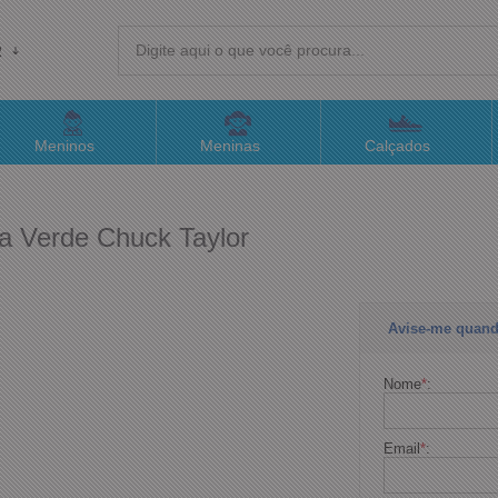
R
(4
Meninos
Meninas
Calçados
sac@
na Verde Chuck Taylor
Atend
Avise-me quand
Nome
*
:
Email
*
: