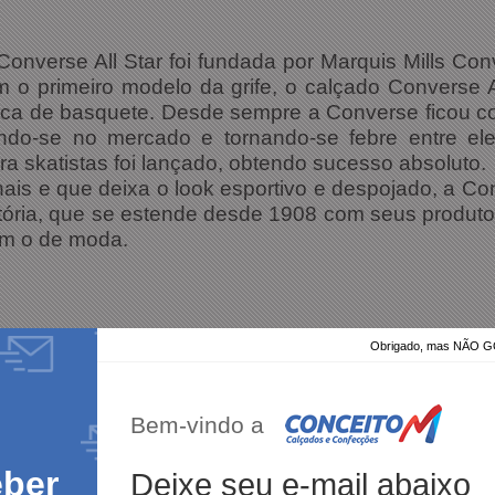
Converse All Star foi fundada por Marquis Mills Co
m o primeiro modelo da grife, o calçado Converse Al
tica de basquete. Desde sempre a Converse ficou con
ndo-se no mercado e tornando-se febre entre el
a skatistas foi lançado, obtendo sucesso absoluto.
ais e que deixa o look esportivo e despojado, a 
tória, que se estende desde 1908 com seus produto
ém o de moda.
Obrigado, mas NÃO
Bem-vindo a
eber
Deixe seu e-mail abaixo