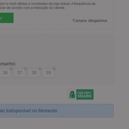
or e-mail ofertas e novidades da loja virtual. A frequência de
riar de acordo com a interação do cliente.
*
Campos obrigatórios
amanho:
36
37
38
39
to Indisponível no Momento