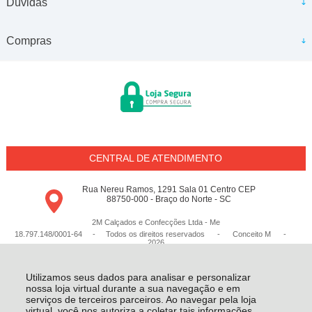
Dúvidas
Compras
CENTRAL DE ATENDIMENTO
Rua Nereu Ramos, 1291 Sala 01 Centro CEP
88750-000 - Braço do Norte - SC
2M Calçados e Confecções Ltda - Me
18.797.148/0001-64 - Todos os direitos reservados
-
Conceito M
-
2026
Utilizamos seus dados para analisar e personalizar
nossa loja virtual durante a sua navegação e em
serviços de terceiros parceiros. Ao navegar pela loja
virtual, você nos autoriza a coletar tais informações