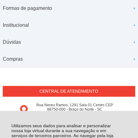
Formas de pagamento
Institucional
Dúvidas
Compras
CENTRAL DE ATENDIMENTO
Rua Nereu Ramos, 1291 Sala 01 Centro CEP
88750-000 - Braço do Norte - SC
2M Calçados e Confecções Ltda - Me
18.797.148/0001-64 - Todos os direitos reservados
-
Conceito M
-
Utilizamos seus dados para analisar e personalizar
2026
nossa loja virtual durante a sua navegação e em
serviços de terceiros parceiros. Ao navegar pela loja