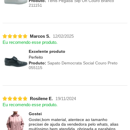
Produto:
Tênis Pegada Slip On Couro Branco
211151
Marcos S.
12/02/2025
Eu recomendo esse produto.
Excelente produto
Perfeito
Produto:
Sapato Democrata Social Couro Preto
055115
Rosilene E.
19/11/2024
Eu recomendo esse produto.
Gostei
Gostei,bom material, atentece ao tamanho
precisei de ajuda da vendedora pelo whats, alias
muitíssimo bem atendida, obrigada e parabéns