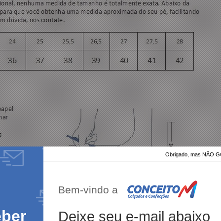
Obrigado, mas NÃO
Bem-vindo a
eber
Deixe seu e-mail abaixo