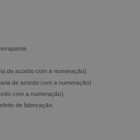
: Verde
derrapante
aria de acordo com a numeração)
 varia de acordo com a numeração)
cordo com a numeração).
efeito de fabricação.