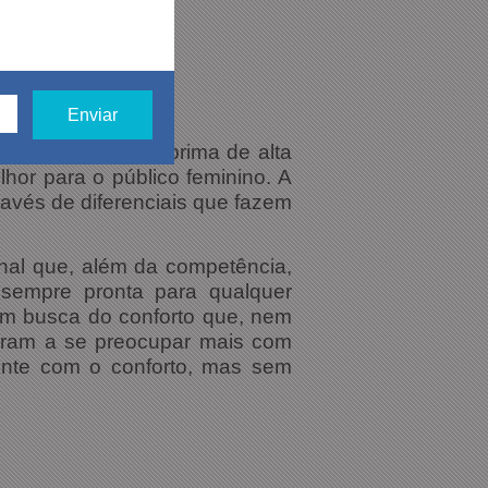
alores, matéria prima de alta
hor para o público feminino. A
ravés de diferenciais que fazem
nal que, além da competência,
sempre pronta para qualquer
em busca do conforto que, nem
aram a se preocupar mais com
mente com o conforto, mas sem