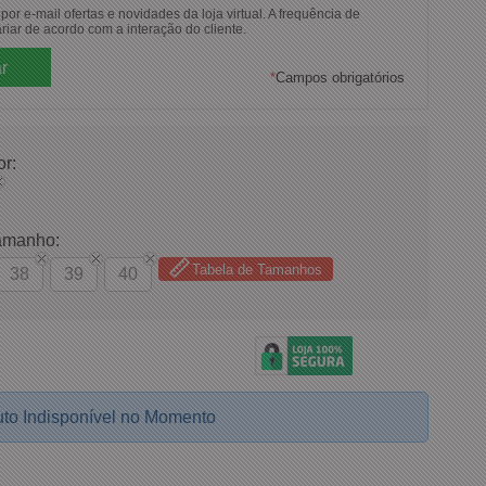
or e-mail ofertas e novidades da loja virtual. A frequência de
riar de acordo com a interação do cliente.
*
Campos obrigatórios
or:
amanho:
Tabela de Tamanhos
38
39
40
to Indisponível no Momento