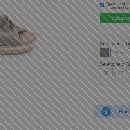
Quero receber p
envios pode va
Selecione a C
Verde
Selecione o T
36
37
Produ