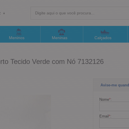
R
(4
Meninos
Meninas
Calçados
sac@
rto Tecido Verde com Nó 7132126
Atend
Avise-me quand
Nome
*
:
Email
*
: