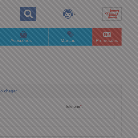
8) 3658-4820
(48)996063435
Acessórios
Marcas
Promoções
lojaconceitom.com.br
imento Online
o chegar
Telefone
*
: