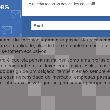
e receba todas as novidades da loja!!!
des
no conforto e no bem estar da mulher, agregando v
uem alta tecnologia para que possa oferecer o mel
azer qualidade, aliando beleza, conforto e estilo at
se tornem exclusivos.
are é que ela pensa na mulher como uma profissio
a acompanhe e a deixe com muito estilo, mas 
m do design de um calçado, também estão sempre 
 a essa necessidade do mercado, empresas pass
e linhas exclusivas que se preocupam principal