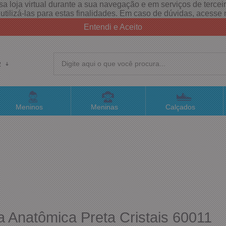
a loja virtual durante a sua navegação e em serviços de terceiro
e utilizá-las para estas finalidades. Em caso de dúvidas, acess
Entendi e Aceito
R
(4
Meninos
Meninas
Calçados
sac@
Atend
Anatômica Preta Cristais 60011