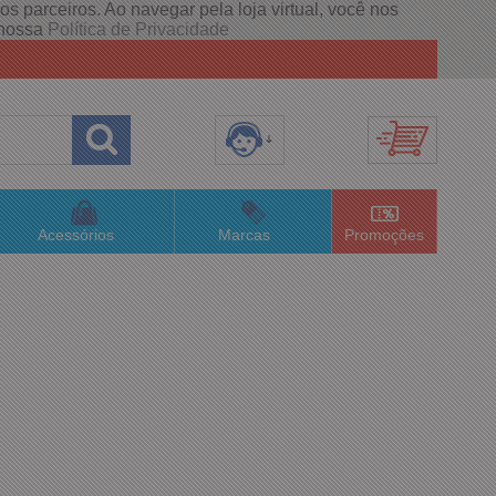
s parceiros. Ao navegar pela loja virtual, você nos
e nossa
Política de Privacidade
8) 3658-4820
(48)996063435
Acessórios
Marcas
Promoções
lojaconceitom.com.br
imento Online