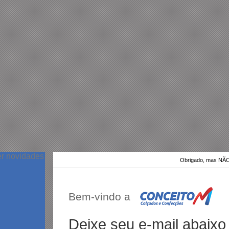
er novidades
Obrigado, mas N
Bem-vindo a
Deixe seu e-mail abaixo