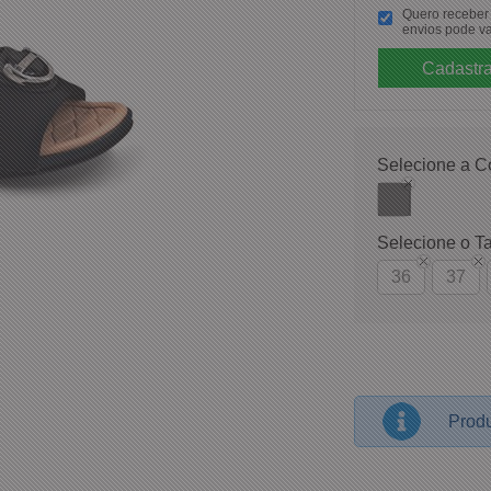
Quero receber p
envios pode va
Selecione a C
Selecione o T
36
37
Produ