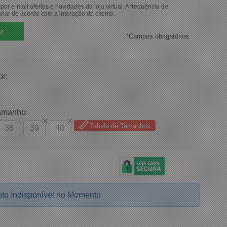
or e-mail ofertas e novidades da loja virtual. A frequência de
riar de acordo com a interação do cliente.
*
Campos obrigatórios
or:
amanho:
Tabela de Tamanhos
38
39
40
to Indisponível no Momento