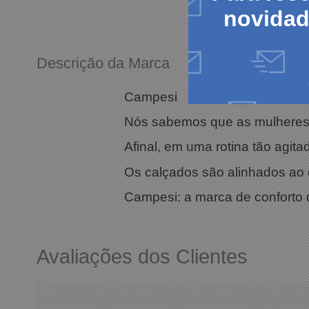
novida
Descrição da Marca
Campesi
Nós sabemos que as mulheres 
Afinal, em uma rotina tão agit
Os calçados são alinhados ao
Campesi: a marca de conforto do
Avaliações dos Clientes