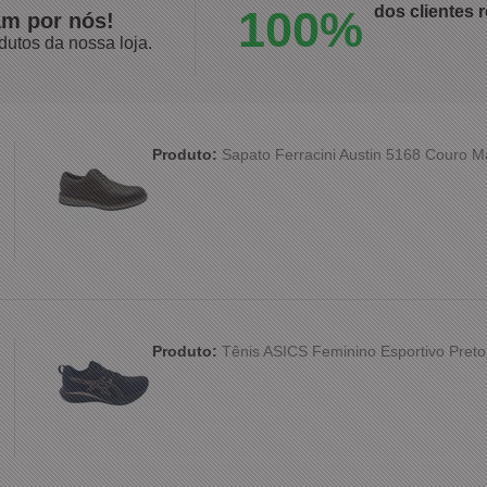
100%
dos clientes
am por nós!
dutos da nossa loja.
Produto:
Sapato Ferracini Austin 5168 Couro 
Produto:
Tênis ASICS Feminino Esportivo Preto