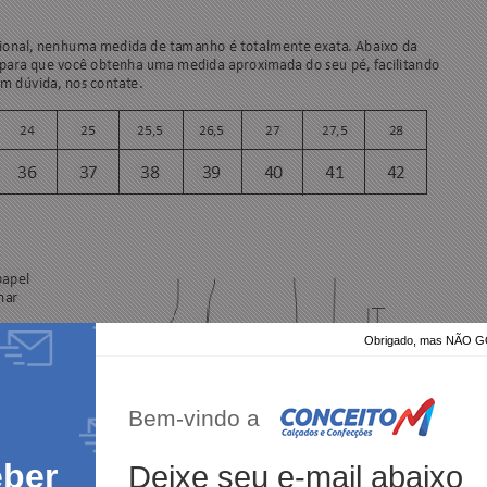
Obrigado, mas NÃO
Bem-vindo a
eber
Deixe seu e-mail abaixo