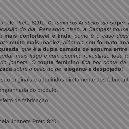
anete Preto 8201.
super v
Os tamancos Anabelas são
r ocasião do dia. Pensando nisso, a Campesí trou
da
mais confortável e linda
, como é o caso des
nte
muito mais maciez
, além do
seu formato an
aqueada
, que
é a dupla camada de espuma entre a
bedal, mais largo e com espuma revestindo toda a p
 do joanete. O
toque feminino
fica por conta da
izada
sobre o peito do pé,
elegante e despojado!
ão originais e adquiridos diretamente dos fabricant
companhada do produto.
efeito de fabricação.
ações Técnicas:
ela Joanete Preto 8201