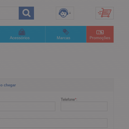
8) 3658-4820
(48)996063435
Acessórios
Marcas
Promoções
lojaconceitom.com.br
imento Online
o chegar
Telefone
*
: