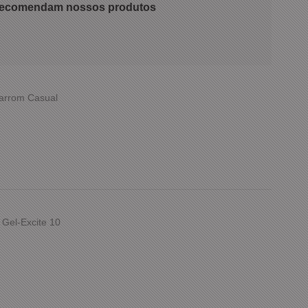
 recomendam nossos produtos
Marrom Casual
 Gel-Excite 10