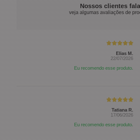
Nossos clientes fal
veja algumas avaliações de pro
Elias M.
22/07/2026
Eu recomendo esse produto.
Tatiana R.
17/06/2026
Eu recomendo esse produto.