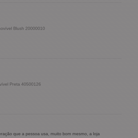
ovível Blush 20000010
vível Preta 40500126
meração que a pessoa usa, muito bom mesmo, a loja