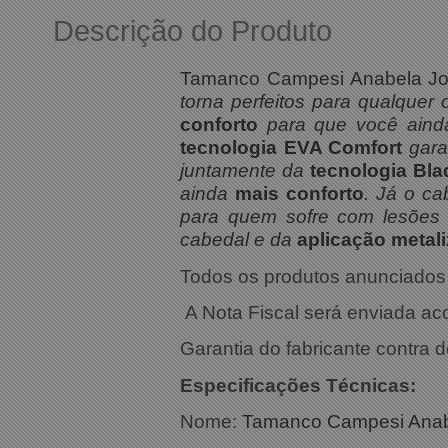
Descrição do Produto
Tamanco Campesi Anabela Jo
torna perfeitos para qualque
conforto
para que você ain
tecnologia EVA Comfort
gara
juntamente da
tecnologia Bl
ainda
mais conforto
. Já o ca
para quem sofre com lesões
cabedal e da
aplicação metal
Todos os produtos anunciados s
A Nota Fiscal será enviada a
Garantia do fabricante contra d
Especific
Nome:
Tamanco Campesi Anab