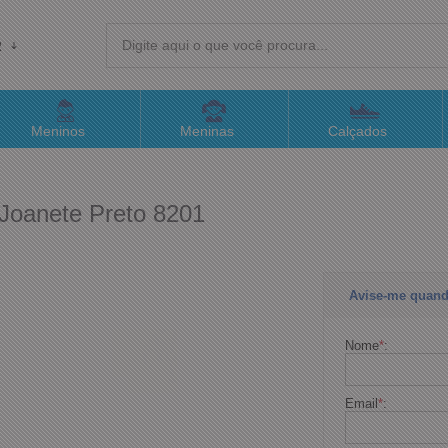
R
(4
Meninos
Meninas
Calçados
sac@
Joanete Preto 8201
Atend
Avise-me quand
Nome
*
:
Email
*
: