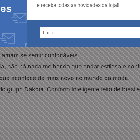
e receba todas as novidades da loja!!!
des
amam se sentir confortáveis.
ada, não há nada melhor do que andar estilosa e con
 que acontece de mais novo no mundo da moda.
 grupo Dakota. Conforto Inteligente feito de brasilei