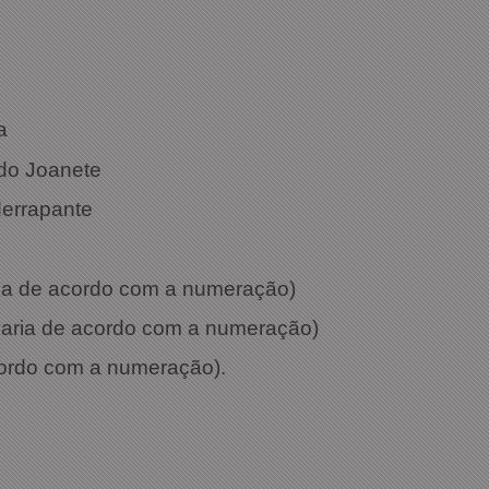
: 8201
: Preto
a
 do Joanete
derrapante
aria de acordo com a numeração)
 varia de acordo com a numeração)
cordo com a numeração).