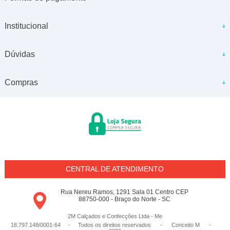
Institucional
Dúvidas
Compras
CENTRAL DE ATENDIMENTO
Rua Nereu Ramos, 1291 Sala 01 Centro CEP
88750-000 - Braço do Norte - SC
2M Calçados e Confecções Ltda - Me
18.797.148/0001-64 - Todos os direitos reservados
-
Conceito M
-