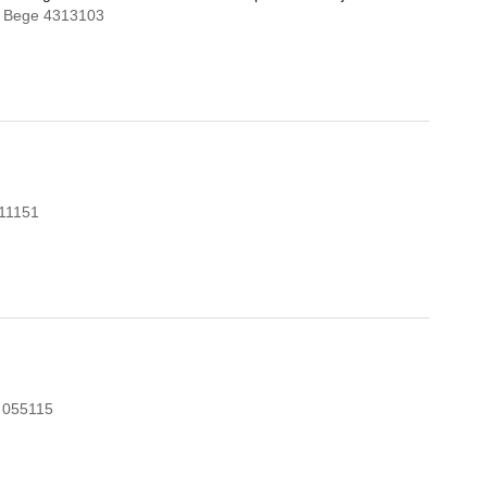
m Bege 4313103
211151
 055115