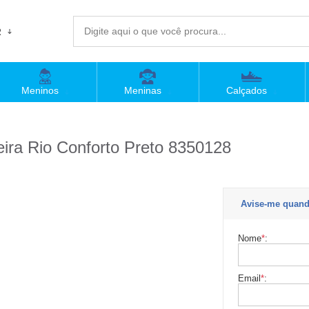
R
(4
Meninos
Meninas
Calçados
sac@
ira Rio Conforto Preto 8350128
Atend
Avise-me quand
Nome
*
:
Email
*
: