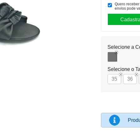
Quero receber p
envios pode va
Selecione a C
Selecione o T
35
36
Produ