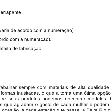
derrapante
. varia de acordo com a numeração)
cordo com a numeração).
efeito de fabricação.
rabalhar sempre com materiais de alta qualidad
 formas inusitadas, o que a torna uma ótima opção
re seus produtos podemos encontrar modelos de t
los que agradam o gosto de cada mulher e podem
a ocasião. A cada estação que passa, a Beira Rio 