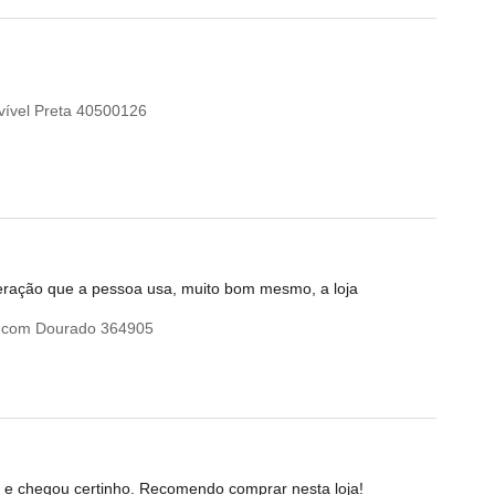
vível Preta 40500126
meração que a pessoa usa, muito bom mesmo, a loja
o com Dourado 364905
ida e chegou certinho. Recomendo comprar nesta loja!