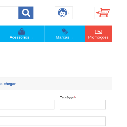
8) 3658-4820
(48)996063435
Acessórios
Marcas
Promoções
lojaconceitom.com.br
imento Online
o chegar
Telefone
*
: