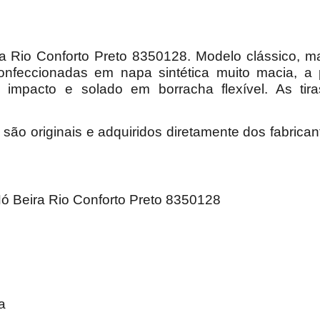
a Rio Conforto Preto 8350128. Modelo clássico, m
confeccionadas em napa sintética muito macia,
a 
 impacto e solado em borracha flexível. As t
ão originais e adquiridos diretamente dos fabrican
ações Técnicas:
ó Beira Rio Conforto Preto 8350128
8350128
: Preto
a