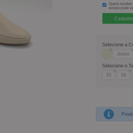
Quero receber p
envios pode va
Selecione a C
Jeans
Selecione o T
35
36
Produ