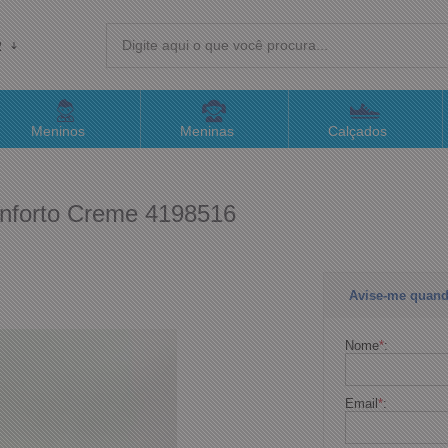
R
(4
Meninos
Meninas
Calçados
sac@
onforto Creme 4198516
Atend
Avise-me quand
Nome
*
:
Email
*
: