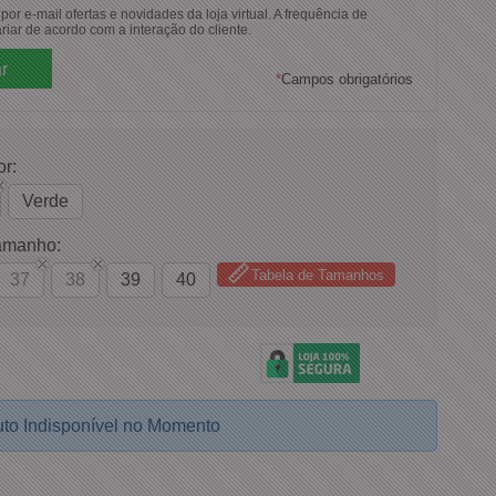
or e-mail ofertas e novidades da loja virtual. A frequência de
riar de acordo com a interação do cliente.
*
Campos obrigatórios
or:
Verde
amanho:
Tabela de Tamanhos
37
38
39
40
to Indisponível no Momento