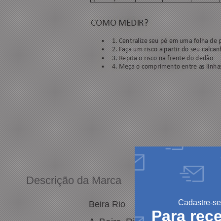
Descrição da Marca
Cadastre-se
Beira Rio
Para rec