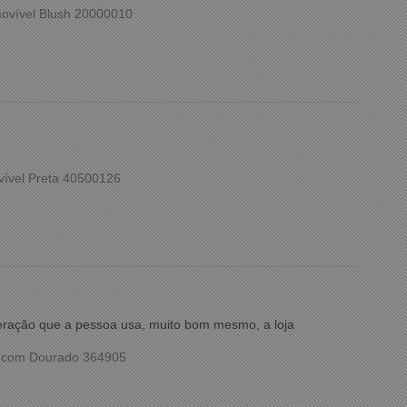
ovível Blush 20000010
vível Preta 40500126
meração que a pessoa usa, muito bom mesmo, a loja
o com Dourado 364905