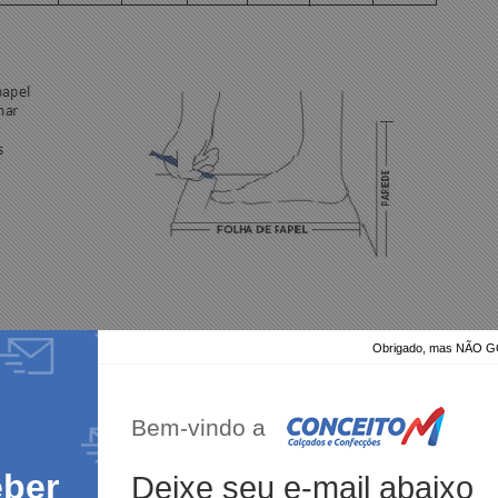
Obrigado, mas NÃO
Bem-vindo a
eber
Deixe seu e-mail abaixo