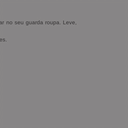
ar no seu guarda roupa. Leve,
es.