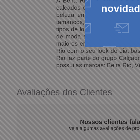
A Beira Rio faz questão de t
novida
calçados em diversas cores e
beleza em um sapato só. Ent
tamancos, botas e até chine
tipos de look, de acordo com 
de moda e traz lindos model
maiores empresas do ramo cal
Rio com o seu look do dia, ba
Rio faz parte do grupo Calçad
possui as marcas: Beira Rio, V
Avaliações dos Clientes
Nossos clientes fal
veja algumas avaliações de pro