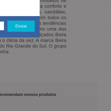
e além de produzir modelos de
 para quem procura conforto e
ênis, sapatilhas, sandálias,
 ser combinados com todos os
calçado lança novas tendências
no e a consagra como uma das
de combinar os calçados Beira
 o clima da vez. A marca Beira
 do Rio Grande do Sul. O grupo
inha
.
 recomendam nossos produtos