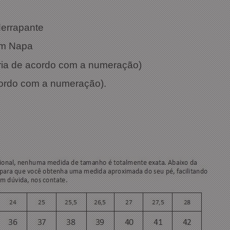
derrapante
em Napa
aria de acordo com a numeração)
cordo com a numeração).