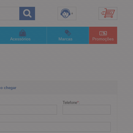
8) 3658-4820
(48)996063435
Acessórios
Marcas
Promoções
lojaconceitom.com.br
imento Online
o chegar
Telefone
*
: