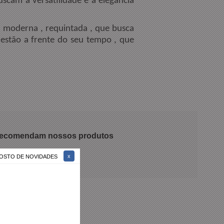
cam a versatilidade e a elegância
 moderna , requintada , que busca
 estão a frente do seu tempo , que
 recomendam nossos produtos
 GOSTO DE NOVIDADES
Marrom Casual