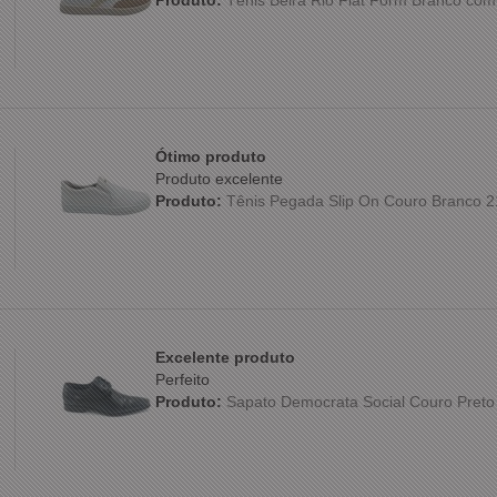
Ótimo produto
Produto excelente
Produto:
Tênis Pegada Slip On Couro Branco 
Excelente produto
Perfeito
Produto:
Sapato Democrata Social Couro Preto