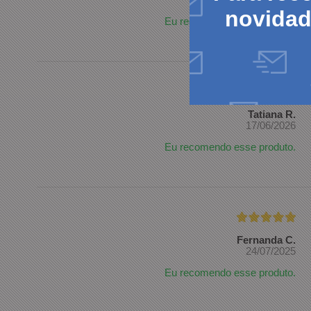
novida
Eu recomendo esse produto.
Tatiana R.
17/06/2026
Eu recomendo esse produto.
Fernanda C.
24/07/2025
Eu recomendo esse produto.