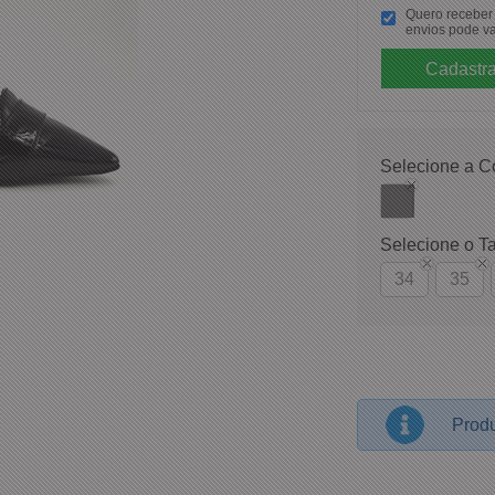
Quero receber p
envios pode va
Selecione a C
Selecione o T
34
35
Produ