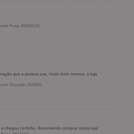
vível Preta 40500126
meração que a pessoa usa, muito bom mesmo, a loja
o com Dourado 364905
ida e chegou certinho. Recomendo comprar nesta loja!
m Bege 4313103