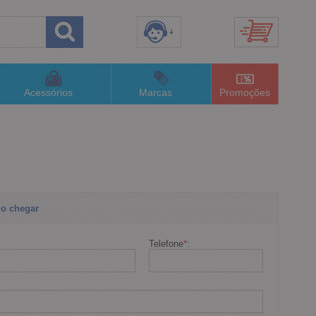
8) 3658-4820
(48)996063435
Acessórios
Marcas
Promoções
lojaconceitom.com.br
imento Online
o chegar
Telefone
*
: