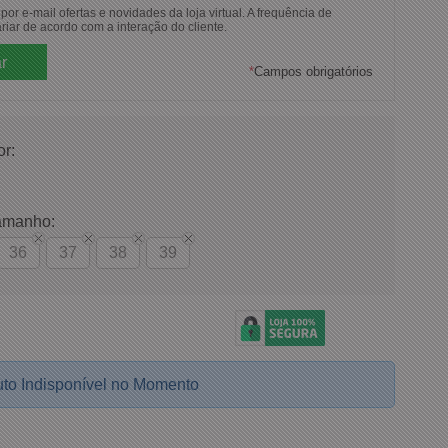
or e-mail ofertas e novidades da loja virtual. A frequência de
riar de acordo com a interação do cliente.
*
Campos obrigatórios
or:
amanho:
36
37
38
39
to Indisponível no Momento