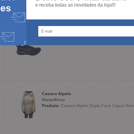
e receba todas as novidades da loja!!!
des
Produto:
Tênis ASICS Feminino Esportivo Preto
Casaco Alpelo
Maravilhoso.
Produto:
Casaco Alpelo Dupla Face Capuz Rem