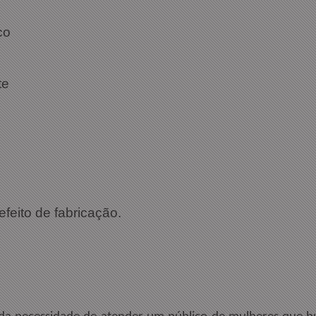
co
te
efeito de fabricação.