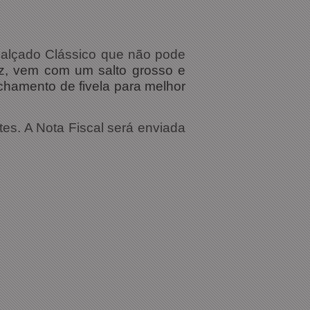
Calçado Clássico que não pode
z, vem com um salto grosso e
echamento de fivela para melhor
tes. A Nota Fiscal será enviada