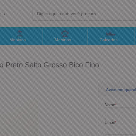
R
(4
Meninos
Meninas
Calçados
sac@
o Preto Salto Grosso Bico Fino
Atend
Avise-me quand
Nome
*
:
Email
*
: