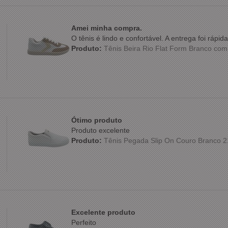
Amei minha compra.
O tênis é lindo e confortável. A entrega foi ráp
Produto:
Tênis Beira Rio Flat Form Branco co
Ótimo produto
Produto excelente
Produto:
Tênis Pegada Slip On Couro Branco 
Excelente produto
Perfeito