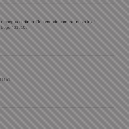
ida e chegou certinho. Recomendo comprar nesta loja!
m Bege 4313103
211151