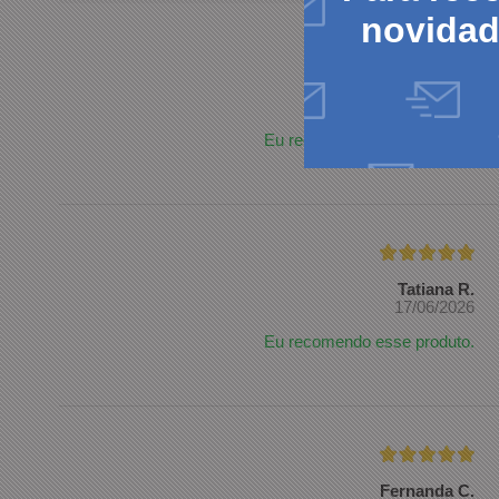
novida
Elias M.
22/07/2026
Eu recomendo esse produto.
Tatiana R.
17/06/2026
Eu recomendo esse produto.
Fernanda C.