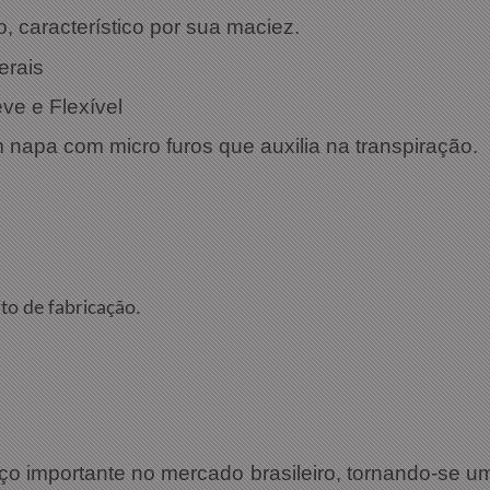
, característico por sua maciez.
erais
ve e Flexível
napa com micro furos que auxilia na transpiração.
to de fabricação.
o importante no mercado brasileiro, tornando-se u