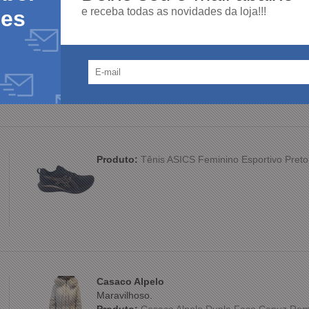
e receba todas as novidades da loja!!!
des
Produto:
Sapato Ferracini Austin 5168 Couro 
Produto:
Tênis ASICS Feminino Esportivo Preto
Casaco Alpelo
Maravilhoso.