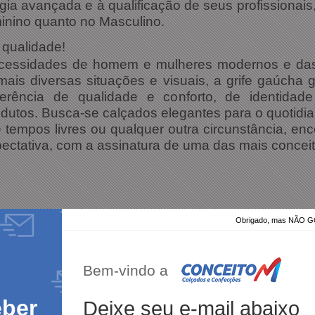
gia avançada e à qualificação de seus profissionai
inino quanto no Masculino.
 qualidade!
cessidades de homem e mulheres modernos e das 
ais diversas situações e visuais, a grife gaúcha
ferência de qualidade e conforto, de identidad
odutos. Busca-se calçados elegantes para o quotidia
 tempos livres ou qualquer outra circunstância, en
pectativa, com a assinatura de uma das mais concei
Obrigado, mas NÃO
100%
dos clientes
am por nós!
Bem-vindo a
dutos da nossa loja.
eber
Deixe seu e-mail abaixo