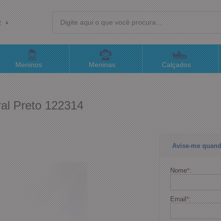
R
(4
Meninos
Meninas
Calçados
sac@
al Preto 122314
Atend
Avise-me quand
Nome
*
:
Email
*
: