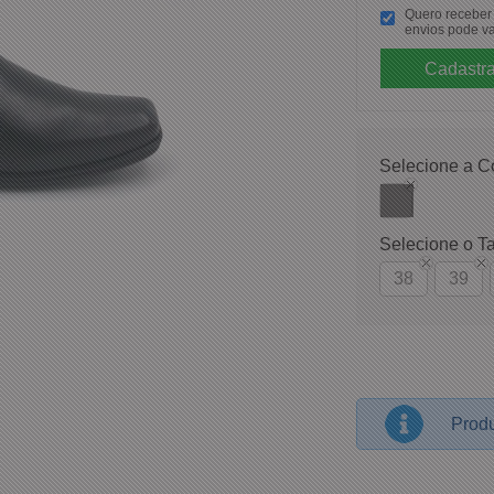
Quero receber p
envios pode va
Selecione a C
Selecione o T
38
39
Produ