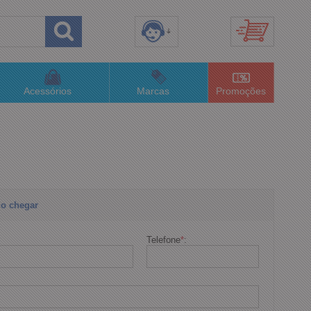
8) 3658-4820
(48)996063435
Acessórios
Marcas
Promoções
lojaconceitom.com.br
imento Online
o chegar
Telefone
*
: