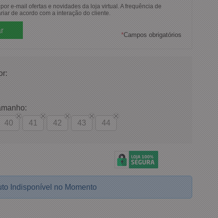
or e-mail ofertas e novidades da loja virtual. A frequência de
riar de acordo com a interação do cliente.
*
Campos obrigatórios
or:
amanho:
40
41
42
43
44
to Indisponível no Momento