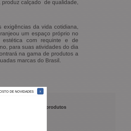
s, produz calçado de qualidade,
exigências da vida cotidiana,
 granjeou um espaço próprio no
e estética com requinte e de
no, para suas atividades do dia
contrará na gama de produtos a
tuadas marcas do Brasil.
 GOSTO DE NOVIDADES
 recomendam nossos produtos