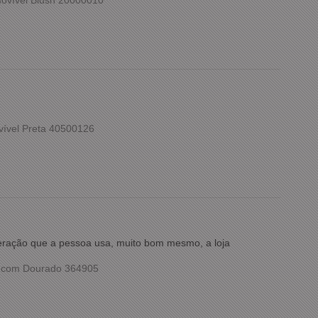
ovível Blush 20000010
vível Preta 40500126
meração que a pessoa usa, muito bom mesmo, a loja
o com Dourado 364905