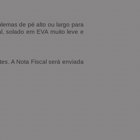
lemas de pé alto ou largo para
al, solado em EVA muito leve e
tes. A Nota Fiscal será enviada