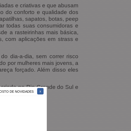
adas e criativas e que abusam
o do conforto e qualidade dos
patilhas, sapatos, botas, peep
adar todas suas consumidoras e
e a rasteirinhas mais básica,
as, com aplicações em strass e
o dia-a-dia, sem correr risco
ado por mulheres mais jovens, a
reça forçado. Além disso eles
 criada no Rio Grande do Sul e
 GOSTO DE NOVIDADES