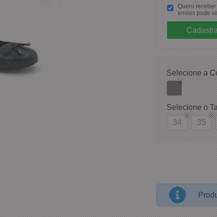
Quero receber p
envios pode va
Selecione a C
Selecione o T
34
35
Produ