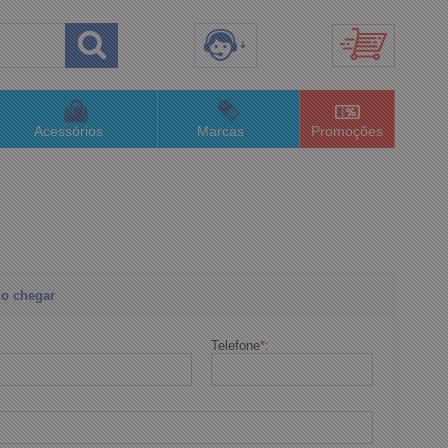
8) 3658-4820
(48)996063435
Acessórios
Marcas
Promoções
lojaconceitom.com.br
imento Online
o chegar
Telefone
*
: