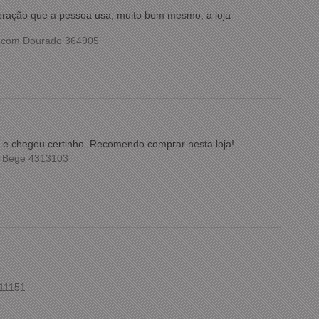
meração que a pessoa usa, muito bom mesmo, a loja
o com Dourado 364905
ida e chegou certinho. Recomendo comprar nesta loja!
m Bege 4313103
211151