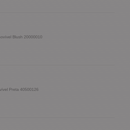
ovível Blush 20000010
vível Preta 40500126