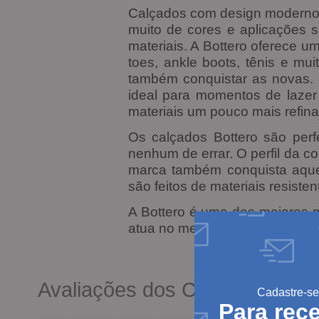
Calçados com design moderno,
muito de cores e aplicações 
materiais. A Bottero oferece 
toes, ankle boots, tênis e mu
também conquistar as novas. 
ideal para momentos de lazer 
materiais um pouco mais refina
Os calçados Bottero são perf
nenhum de errar. O perfil da c
marca também conquista aquel
são feitos de materiais resiste
A Bottero é uma das maiores m
atua no mercado desde 1985.
Avaliações dos Clientes
Cadastre-se
Para rec