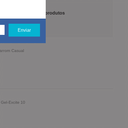
 recomendam nossos produtos
Marrom Casual
 Gel-Excite 10