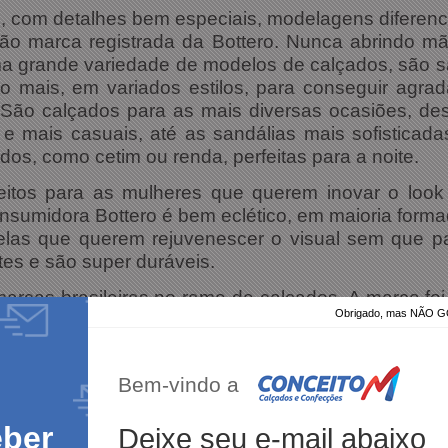
 com detalhes bem especiais, modelagens diferenci
são marca registrada da Bottero. Nunca abrindo mã
uma grande variedade de modelos de calçados, são sa
ito mais, em variados estilos, para conseguir agr
São calçados para as mais diversas ocasiões, desd
e mais casuais, até as sandálias mais sofisticad
dos, como cetim ou renda, perfeitas para a noite.
eitos para as mulheres que querem inovar o look d
onsumidora Bottero é bem eclético, em maioria form
as que querem rejuvenescer o visual sem que pa
ntes e são super duráveis.
arcas brasileiras no ramo de calçados. A marca foi
Obrigado, mas NÃO
Bem-vindo a
eber
Deixe seu e-mail abaixo