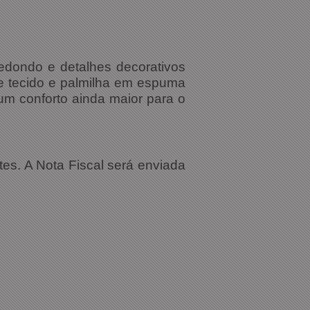
redondo e detalhes decorativos
 de tecido e palmilha em espuma
um conforto ainda maior para o
tes. A Nota Fiscal será enviada