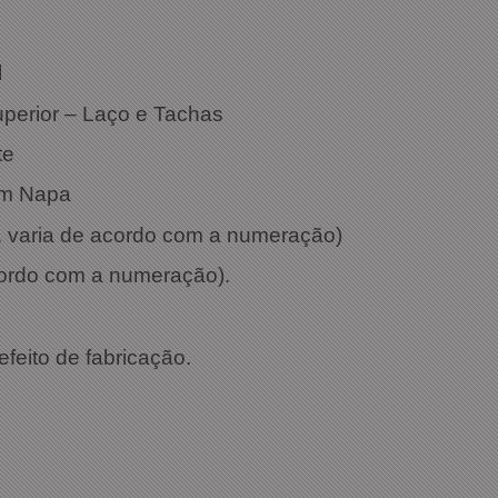
l
uperior – Laço e Tachas
te
em Napa
x. varia de acordo com a numeração)
cordo com a numeração).
efeito de fabricação.