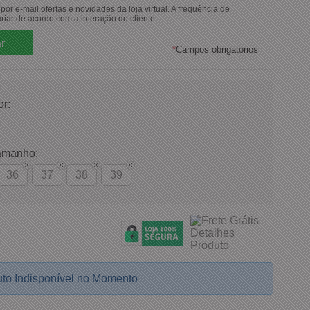
or e-mail ofertas e novidades da loja virtual. A frequência de
riar de acordo com a interação do cliente.
*
Campos obrigatórios
or:
amanho:
36
37
38
39
to Indisponível no Momento