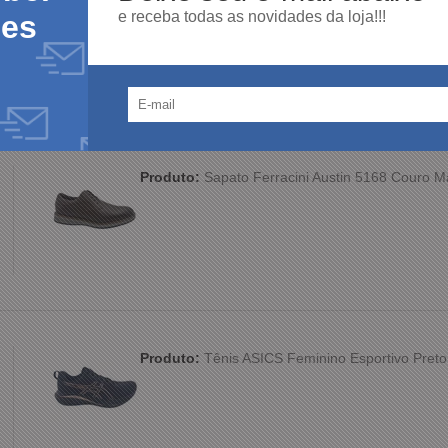
e receba todas as novidades da loja!!!
des
100%
dos clientes
am por nós!
dutos da nossa loja.
Produto:
Sapato Ferracini Austin 5168 Couro 
Produto:
Tênis ASICS Feminino Esportivo Preto