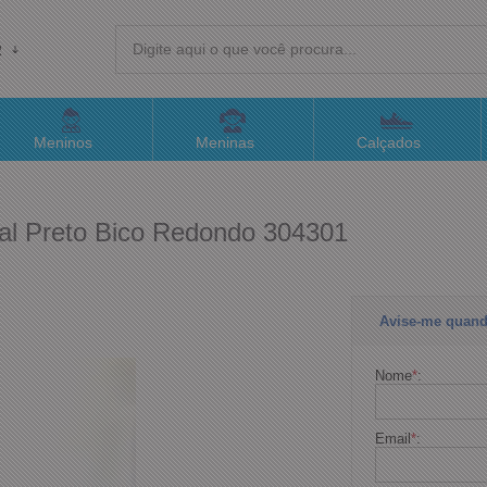
R
(4
Meninos
Meninas
Calçados
sac@
ral Preto Bico Redondo 304301
Atend
Avise-me quand
Nome
*
:
Email
*
: