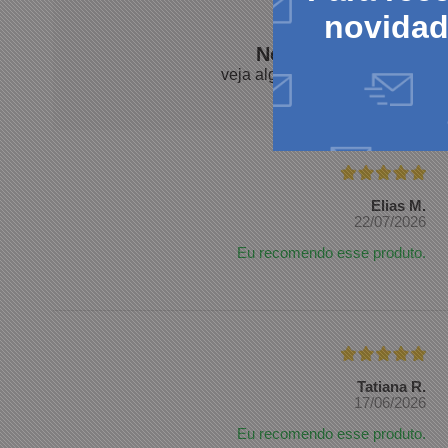
novida
Nossos clientes fal
veja algumas avaliações de pro
Elias M.
22/07/2026
Eu recomendo esse produto.
Tatiana R.
17/06/2026
Eu recomendo esse produto.