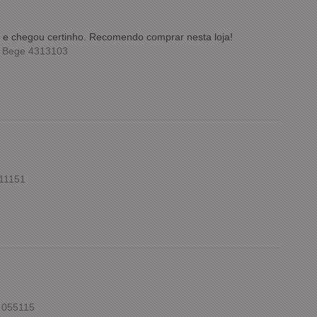
ida e chegou certinho. Recomendo comprar nesta loja!
m Bege 4313103
211151
 055115