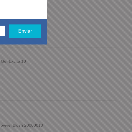
Marrom Casual
 Gel-Excite 10
ovível Blush 20000010