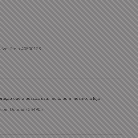
vível Preta 40500126
meração que a pessoa usa, muito bom mesmo, a loja
o com Dourado 364905