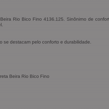
 Beira Rio Bico Fino 4136.125. Sinônimo de confort
l.
 se destacam pelo conforto e durabilidade.
Preta Beira Rio Bico Fino