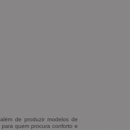
e além de produzir modelos de
 para quem procura conforto e