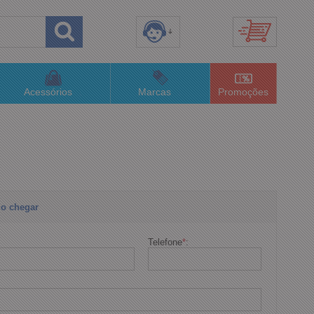
8) 3658-4820
(48)996063435
Acessórios
Marcas
Promoções
lojaconceitom.com.br
imento Online
o chegar
Telefone
*
: