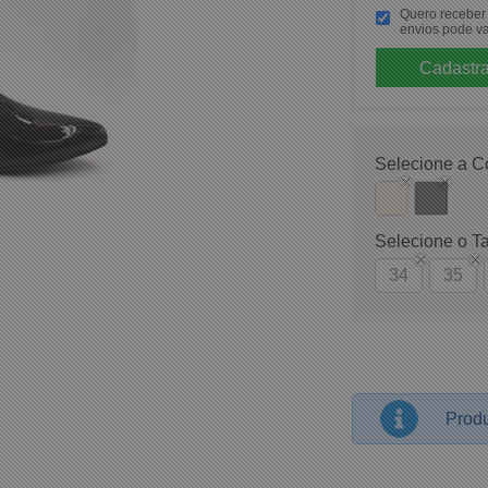
Quero receber p
envios pode va
Selecione a C
Selecione o T
34
35
Produ