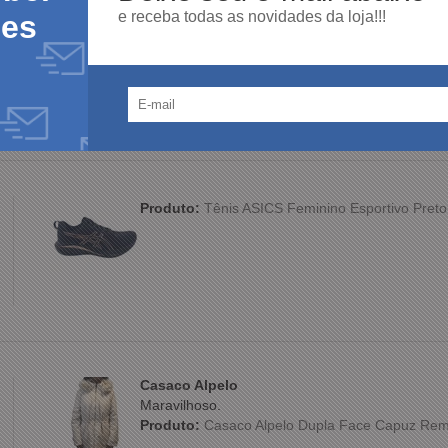
e receba todas as novidades da loja!!!
des
Produto:
Sapato Ferracini Austin 5168 Couro 
Produto:
Tênis ASICS Feminino Esportivo Preto
Casaco Alpelo
Maravilhoso.
Produto:
Casaco Alpelo Dupla Face Capuz Rem