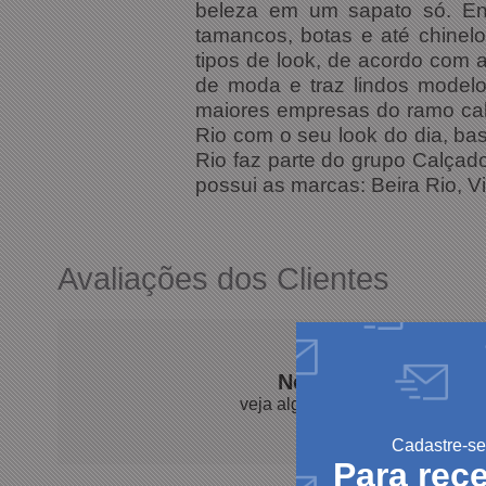
beleza em um sapato só. Ent
tamancos, botas e até chine
tipos de look, de acordo com 
de moda e traz lindos model
maiores empresas do ramo cal
Rio com o seu look do dia, ba
Rio faz parte do grupo Calçad
possui as marcas: Beira Rio, V
Avaliações dos Clientes
Nossos clientes fal
veja algumas avaliações de pro
Cadastre-se
Para rec