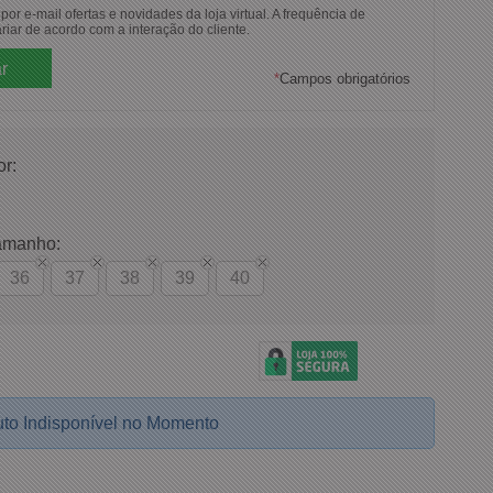
or e-mail ofertas e novidades da loja virtual. A frequência de
riar de acordo com a interação do cliente.
*
Campos obrigatórios
or:
amanho:
36
37
38
39
40
to Indisponível no Momento