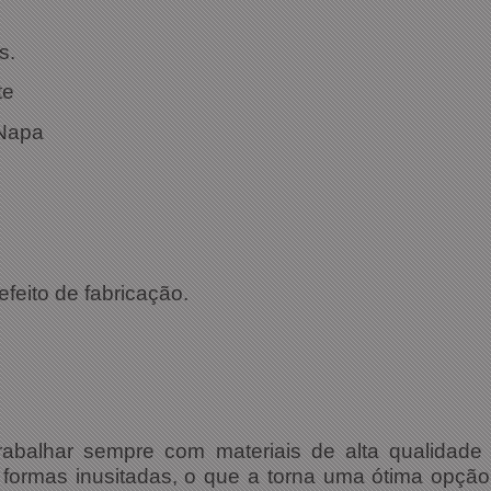
s.
te
 Napa
efeito de fabricação.
rabalhar sempre com materiais de alta qualidad
 formas inusitadas, o que a torna uma ótima opção