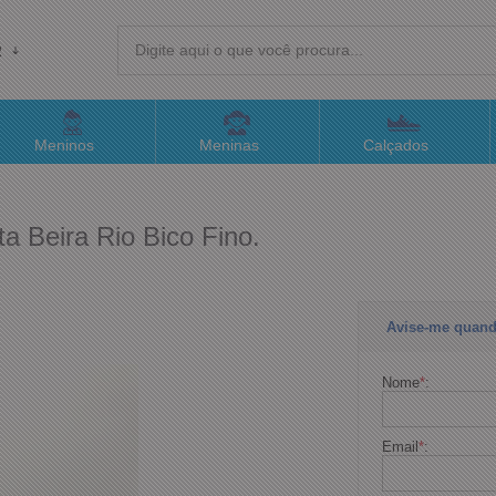
R
(4
Meninos
Meninas
Calçados
sac@
ta Beira Rio Bico Fino.
Atend
Avise-me quand
Nome
*
:
Email
*
: