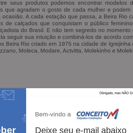
re seus produtos podemos encontrar modelos de t
los que agradam o gosto de cada mulher e podem
a ocasião. A cada estação que passa, a Beira Rio 
os de calçados que conquistam o público femini
çadista do Brasil. E não tem segredo no momento 
sta seguir sua intuição e combiná-los de acordo com
os Beira Rio criado em 1975 na cidade de Igrejinha
izzano, Moleca, Modare, Actvitta, Molekinho e Molek
Obrigado, mas NÃO
100%
dos clientes
am por nós!
dutos da nossa loja.
Bem-vindo a
eber
Deixe seu e-mail abaixo