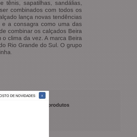
ênis, sapatilhas, sandálias,
 ser combinados com todos os
calçado lança novas tendências
no e a consagra como uma das
de combinar os calçados Beira
 o clima da vez. A marca Beira
 do Rio Grande do Sul. O grupo
inha
.
 GOSTO DE NOVIDADES
 recomendam nossos produtos