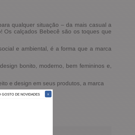
para qualquer situação – da mais casual a
ro! Os calçados Bebecê são os toques que
ocial e ambiental, é a forma que a marca
esign bonito, moderno, bem femininos e,
ito e design em seus produtos, a marca
ÃO GOSTO DE NOVIDADES