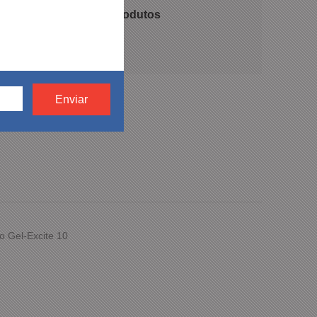
 recomendam nossos produtos
 Marrom Casual
o Gel-Excite 10