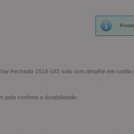
Produ
nhar Fechado 1518-182 sola com detalhe em corda q
.
pelo conforto e durabilidade.