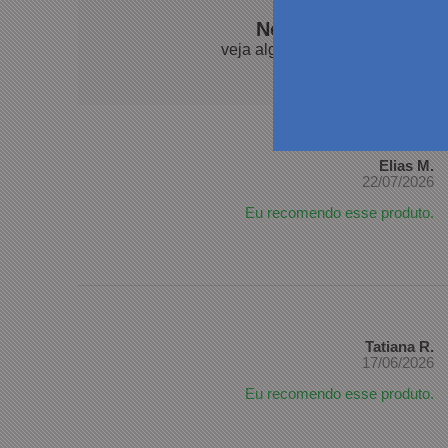
Nossos clientes fal
veja algumas avaliações de pro
Elias M.
22/07/2026
Eu recomendo esse produto.
Tatiana R.
17/06/2026
Eu recomendo esse produto.