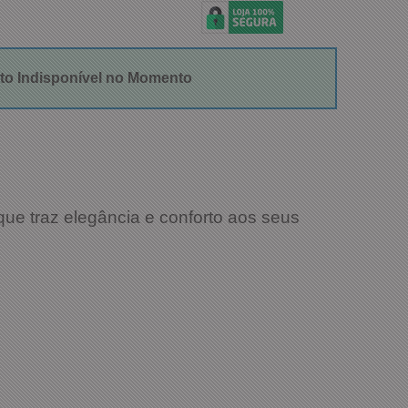
to Indisponível no Momento
ue traz elegância e conforto aos seus