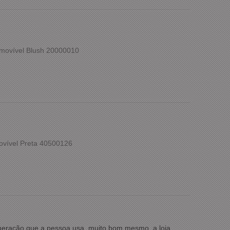
movível Blush 20000010
ovível Preta 40500126
umeração que a pessoa usa, muito bom mesmo, a loja