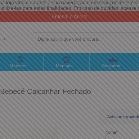
a loja virtual durante a sua navegação e em serviços de terceiro
e utilizá-las para estas finalidades. Em caso de dúvidas, acess
Entendi e Aceito
R
(4
Meninos
Meninas
Calçados
sac@
a Bebecê Calcanhar Fechado
Atend
Avise-me quand
Nome
*
: