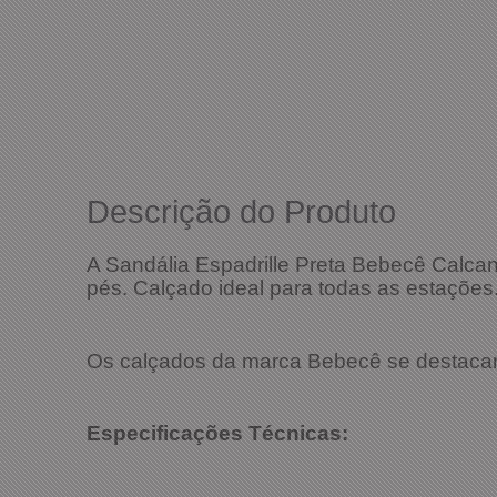
Descrição do Produto
A Sandália Espadrille Preta Bebecê Calca
pés. Calçado ideal para todas as estações
Os calçados da marca Bebecê se destacam 
Especificações Técnicas: