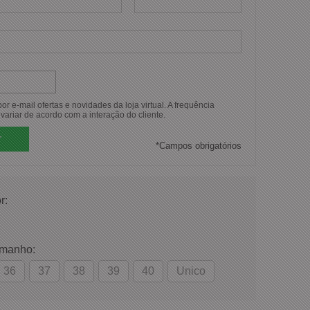
r e-mail ofertas e novidades da loja virtual. A frequência
variar de acordo com a interação do cliente.
*
Campos obrigatórios
r:
amanho:
36
37
38
39
40
Unico