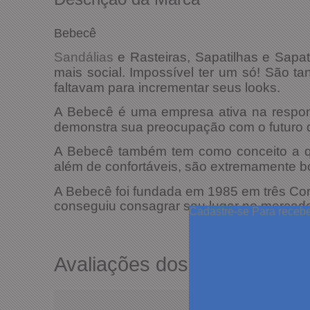
Bebecê
Sandálias
e Rasteiras, Sapatilhas e Sapat
mais social. Impossível ter um só! São 
faltavam para incrementar seus looks.
A Bebecê é uma empresa ativa na respons
demonstra sua preocupação com o futuro 
A Bebecê também tem como conceito a qu
além de confortáveis, são extremamente bo
A Bebecê foi fundada em 1985 em três Cor
conseguiu consagrar seu lugar no mercado,
Cadastre-se
Para receb
Avaliações dos Clientes