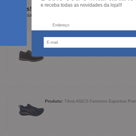
e receba todas as novidades da loja!!!
100%
dos clientes
am por nós!
dutos da nossa loja.
Endereço:
Produto:
Sapato Ferracini Austin 5168 Couro
Produto:
Tênis ASICS Feminino Esportivo Pret