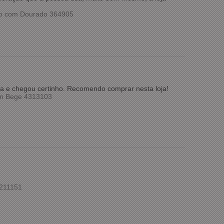
co com Dourado 364905
pida e chegou certinho. Recomendo comprar nesta loja!
om Bege 4313103
 211151