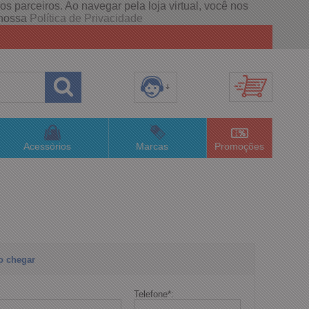
s parceiros. Ao navegar pela loja virtual, você nos
e nossa
Política de Privacidade
8) 3658-4820
(48)996063435
Acessórios
Marcas
Promoções
lojaconceitom.com.br
imento Online
o chegar
Telefone
*
: