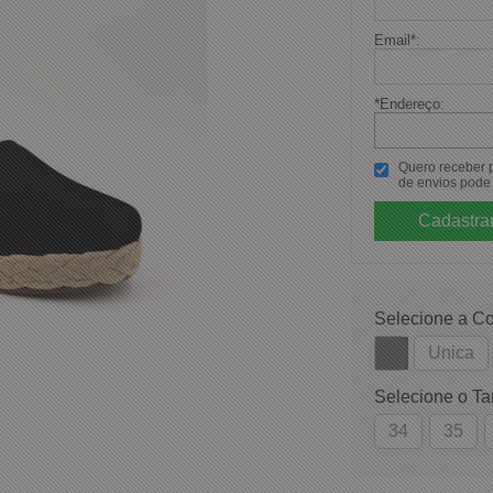
Email
*
:
*Endereço:
Quero receber po
de envios pode 
Selecione a Co
Unica
Selecione o T
34
35