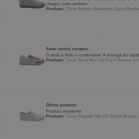
chegou tudo certinho.
Produto:
Tênis Bottero Sneakers Couro Bran
Amei minha compra.
O tênis é lindo e confortável. A entrega foi rá
Produto:
Tênis Beira Rio Flat Form Branco c
Ótimo produto
Produto excelente
Produto:
Tênis Pegada Slip On Couro Branco