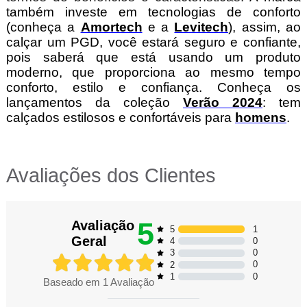
também investe em tecnologias de conforto
(conheça a
Amortech
e a
Levitech
), assim, ao
calçar um PGD, você estará seguro e confiante,
pois saberá que está usando um produto
moderno, que proporciona ao mesmo tempo
conforto, estilo e confiança. Conheça os
lançamentos da coleção
Verão 2024
: tem
calçados estilosos e confortáveis para
homens
.
Avaliações dos Clientes
5
Avaliação
1
5
Geral
0
4
0
3
0
2
0
1
Baseado em
1
Avaliação