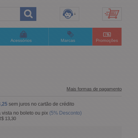
8) 3658-4820
(48)996063435
Acessórios
Marcas
Promoções
lojaconceitom.com.br
imento Online
Mais formas de pagamento
,25
sem juros no cartão de crédito
 vista no boleto ou pix
(5% Desconto)
$ 13,30