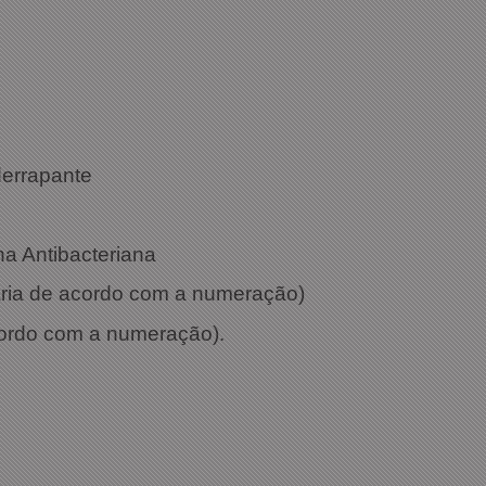
Off White
derrapante
ha Antibacteriana
varia de acordo com a numeração)
cordo com a numeração).