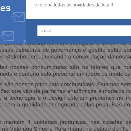
e receba todas as novidades da loja!!!
des
seguimos trabalhando para assegurar o cumprimento
ossas estruturas de governança e gestão estão se
s Stakeholders, buscando a consolidação da nossa
das nossas consumidoras são os fatores que nor
e moda e conforto está presente em todos os modelo
e são nossos principais combustíveis. Estamos se
ções que vão de palmilhas anatômicas a modelos co
e a tecnologia e o design estejam presentes no 
s, com a qualidade assegurada pelas pesquisas do
x mantém 4 unidades produtivas, nas cidades d
 no Vale dos Sinos e Paranhana, no estado do Rio G