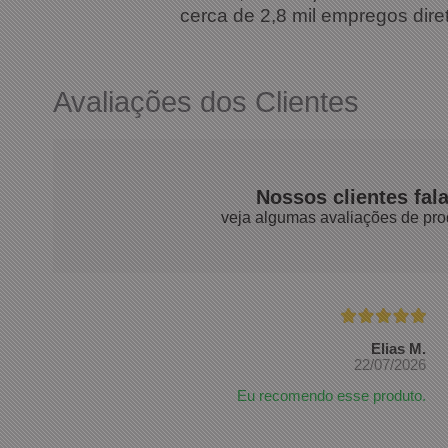
cerca de 2,8 mil empregos dir
Avaliações dos Clientes
Nossos clientes fal
veja algumas avaliações de pro
Elias M.
22/07/2026
Eu recomendo esse produto.