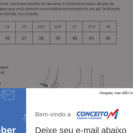
Obrigado, mas NÃO
Bem-vindo a
eber
Deixe seu e-mail abaixo