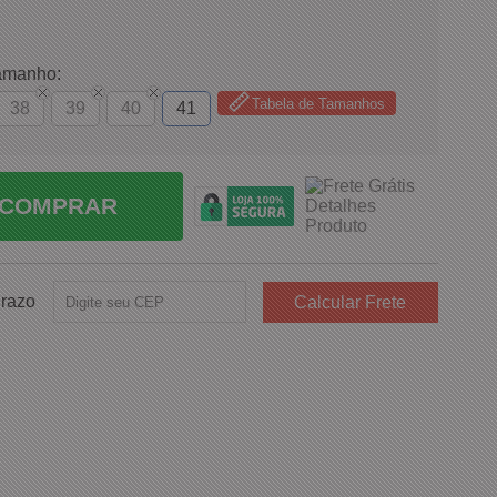
amanho:
Tabela de Tamanhos
38
39
40
41
COMPRAR
Prazo