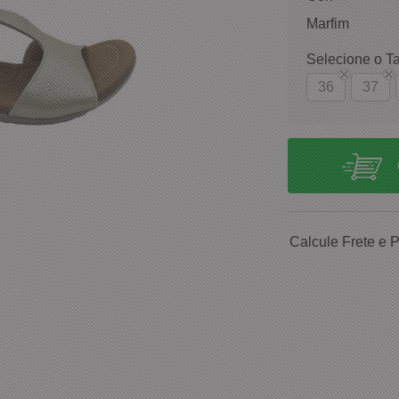
Marfim
Selecione o T
36
37
Calcule Frete e 