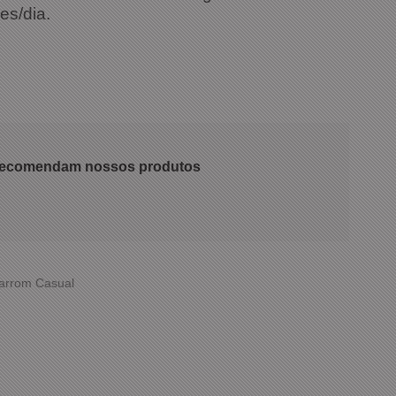
es/dia.
 recomendam nossos produtos
Marrom Casual