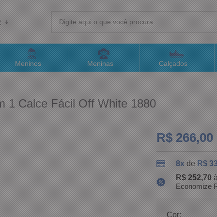
R
(4
Meninos
Meninas
Calçados
sac@
m 1 Calce Fácil Off White 1880
Atend
R$ 266,00
8x
de
R$ 33
R$ 252,70
à
Economize R
Cor: