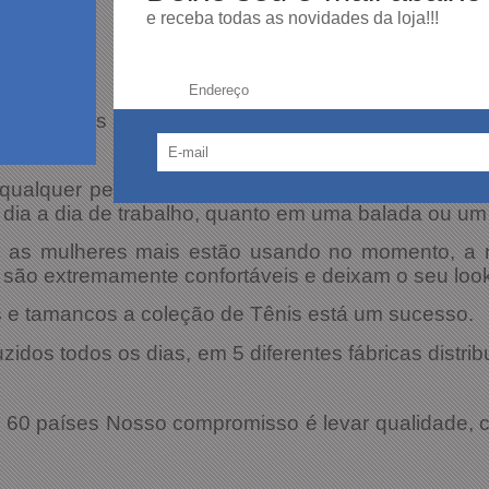
e receba todas as novidades da loja!!!
Endereço:
lçadistas do Brasil. Desde 1962, é referência em 
alquer peça do seu guarda-roupa e te deixarão co
dia a dia de trabalho, quanto em uma balada ou u
e as mulheres mais estão usando no momento, a 
 são extremamente confortáveis e deixam o seu loo
as e tamancos a coleção de Tênis está um sucesso.
idos todos os dias, em 5 diferentes fábricas distrib
60 países Nosso compromisso é levar qualidade, c