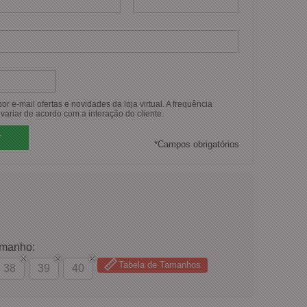
r e-mail ofertas e novidades da loja virtual. A frequência
variar de acordo com a interação do cliente.
*
Campos obrigatórios
amanho:
Tabela de Tamanhos
38
39
40