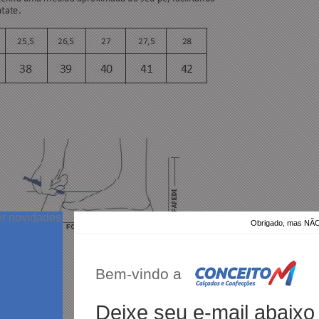
er novidades
Obrigado, mas N
Bem-vindo a
Deixe seu e-mail abaixo