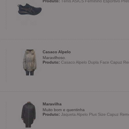
Produto:
Tênis ASICS Feminino Esportivo Pret
Casaco Alpelo
Maravilhoso.
Produto:
Casaco Alpelo Dupla Face Capuz Re
Maravilha
Muito bom e quentinha
Produto:
Jaqueta Alpelo Plus Size Capuz Rem