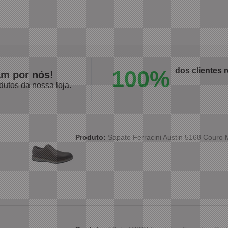
100%
dos clientes
am por nós!
dutos da nossa loja.
Produto:
Sapato Ferracini Austin 5168 Couro