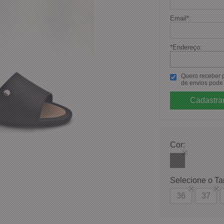
Email
*
:
*Endereço:
Quero receber po
de envios pode 
Cor:
Selecione o T
36
37