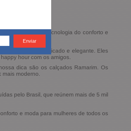
pesquisa, moda, tecnologia do conforto e
m um visual sofisticado e elegante. Eles
m happy hour com os amigos.
nossa dica são os calçados Ramarim. Os
k mais moderno.
uídas pelo Brasil, que reúnem mais de 5 mil
onforto e moda para mulheres de todos os