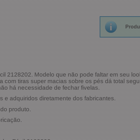
Produ
il 2128202. Modelo que não pode faltar em seu look
ra com tiras super macias sobre os pés dá total s
não há necessidade de fechar fivelas.
 e adquiridos diretamente dos fabricantes.
do produto.
bricação.
es Técnicas: