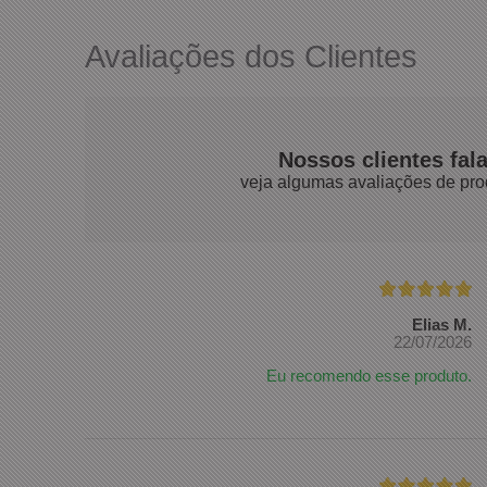
Avaliações dos Clientes
Nossos clientes fal
veja algumas avaliações de pro
Elias M.
22/07/2026
Eu recomendo esse produto.