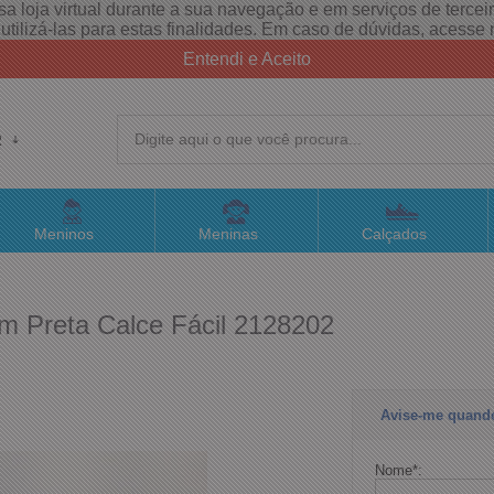
a loja virtual durante a sua navegação e em serviços de terceiro
e utilizá-las para estas finalidades. Em caso de dúvidas, acess
Entendi e Aceito
R
(4
Meninos
Meninas
Calçados
sac@
m Preta Calce Fácil 2128202
Atend
Avise-me quand
Nome
*
: