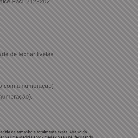
Calce Fácil 2128202
02
Preta
de de fechar fivelas
rdo com a numeração)
 numeração).