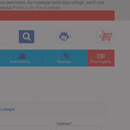
s parceiros. Ao navegar pela loja virtual, você nos
e nossa
Política de Privacidade
8) 3658-4820
(48)996063435
Acessórios
Marcas
Promoções
lojaconceitom.com.br
imento Online
o chegar
Telefone
*
: