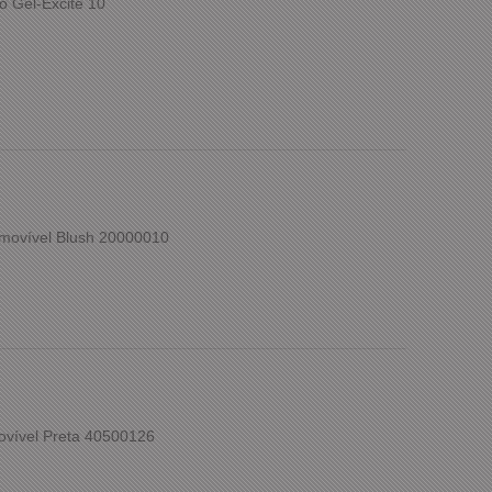
o Gel-Excite 10
movível Blush 20000010
ovível Preta 40500126