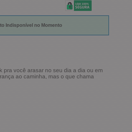
to Indisponível no Momento
 pra você arasar no seu dia a dia ou em
egurança ao caminha, mas o que chama