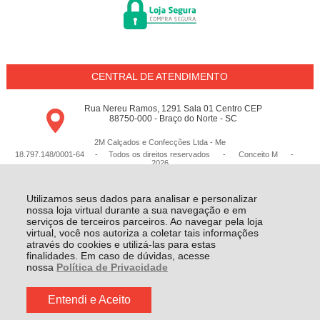
CENTRAL DE ATENDIMENTO
Rua Nereu Ramos, 1291 Sala 01 Centro CEP
88750-000 - Braço do Norte - SC
2M Calçados e Confecções Ltda - Me
18.797.148/0001-64 - Todos os direitos reservados
-
Conceito M
-
2026
Utilizamos seus dados para analisar e personalizar
nossa loja virtual durante a sua navegação e em
serviços de terceiros parceiros. Ao navegar pela loja
virtual, você nos autoriza a coletar tais informações
através do cookies e utilizá-las para estas
finalidades. Em caso de dúvidas, acesse
nossa
Política de Privacidade
Entendi e Aceito
R$ 129,00
COMPRAR