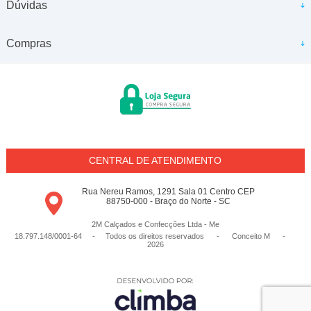
Dúvidas
Compras
CENTRAL DE ATENDIMENTO
Rua Nereu Ramos, 1291 Sala 01 Centro CEP
88750-000 - Braço do Norte - SC
2M Calçados e Confecções Ltda - Me
18.797.148/0001-64 - Todos os direitos reservados
-
Conceito M
-
2026