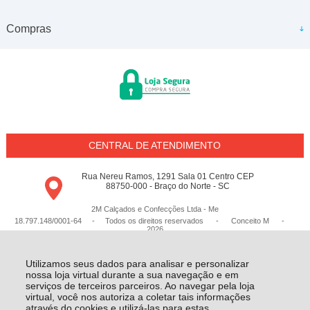
Compras
CENTRAL DE ATENDIMENTO
Rua Nereu Ramos, 1291 Sala 01 Centro CEP
88750-000 - Braço do Norte - SC
2M Calçados e Confecções Ltda - Me
18.797.148/0001-64 - Todos os direitos reservados
-
Conceito M
-
2026
Utilizamos seus dados para analisar e personalizar
nossa loja virtual durante a sua navegação e em
serviços de terceiros parceiros. Ao navegar pela loja
virtual, você nos autoriza a coletar tais informações
através do cookies e utilizá-las para estas