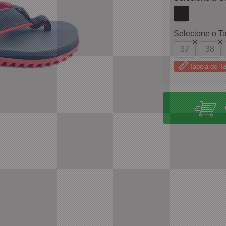
Selecione o T
37
38
Tabela de 