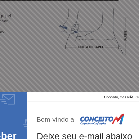
Obrigado, mas NÃO
Bem-vindo a
eber
Deixe seu e-mail abaixo