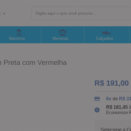
R
(4
Meninos
Meninas
Calçados
sac@
h Preta com Vermelha
Atend
R$ 191,00
6x
de
R$ 31
R$ 181,45
à
Economize R
Selecione a C