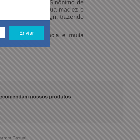
no Rio de Janeiro. Sinônimo de
se consagram por sua maciez e
 ergonomia e design, trazendo
palmilha extramacia e muita
 recomendam nossos produtos
Marrom Casual