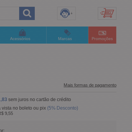
8) 3658-4820
(48)996063435
Acessórios
Marcas
Promoções
lojaconceitom.com.br
imento Online
Mais formas de pagamento
,83
sem juros no cartão de crédito
 vista no boleto ou pix
(5% Desconto)
$ 9,55
or: