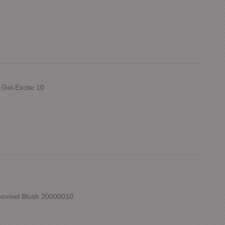
 Gel-Excite 10
ovível Blush 20000010