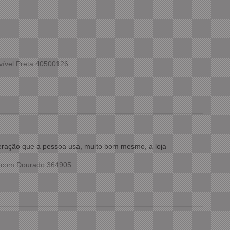
vível Preta 40500126
meração que a pessoa usa, muito bom mesmo, a loja
o com Dourado 364905