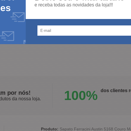
8, inspirada nas praias da Califórnia e lançado 
e receba todas as novidades da loja!!!
des
nossas sandálias ditam moda de muitos verões e 
 e novas linhas surgiram baseadas em tecnologia,
zado, cabedal de Nylon macio ou emborrachado, 
xtremo conforto, proteção e maior durabilidade.
100%
dos clientes
am por nós!
dutos da nossa loja.
Produto:
Sapato Ferracini Austin 5168 Couro 