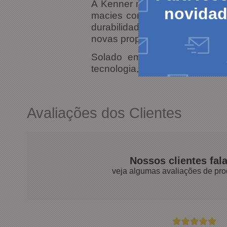
A Kenner nasceu no ano de 198
novida
macies como pisar na areia, 
durabilidade. O tempo passou
novas propostas de sandália.
Solado em borracha Vulcani
tecnologia, tudo isso para um e
Avaliações dos Clientes
Nossos clientes fal
veja algumas avaliações de pro