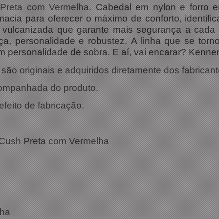
 Preta com Vermelha.
Cabedal em nylon e forro 
 macia para oferecer o máximo de conforto, identifi
ha vulcanizada que garante mais segurança a cad
rça, personalidade e robustez. A linha que se tor
m personalidade de sobra. E aí, vai encarar? Kenner
ão originais e adquiridos diretamente dos fabricant
companhada do produto.
efeito de fabricação.
ações Técnicas:
 Cush Preta com Vermelha
: Cush
a com Vermelha
cha