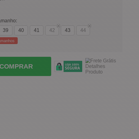
amanho:
39
40
41
42
43
44
Tamanhos
COMPRAR