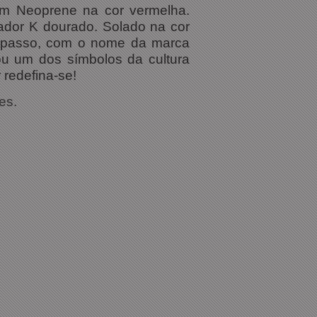
em Neoprene na cor vermelha.
cador K dourado. Solado na cor
a passo, com o nome da marca
nou um dos símbolos da cultura
 redefina-se!
es.