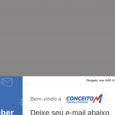
Obrigado, mas NÃO
Bem-vindo a
eber
Deixe seu e-mail abaixo