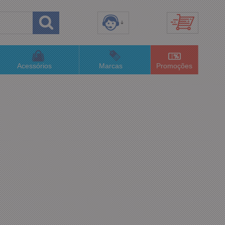
8) 3658-4820
(48)996063435
Acessórios
Marcas
Promoções
lojaconceitom.com.br
imento Online