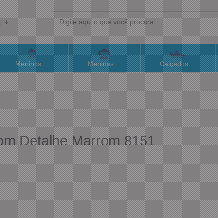
R
(4
Meninos
Meninas
Calçados
sac@
Atend
com Detalhe Marrom 8151