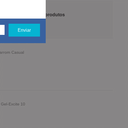
 recomendam nossos produtos
Marrom Casual
 Gel-Excite 10