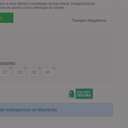
or e-mail ofertas e novidades da loja virtual. A frequência de
riar de acordo com a interação do cliente.
*
Campos obrigatórios
amanho:
37
38
39
40
to Indisponível no Momento