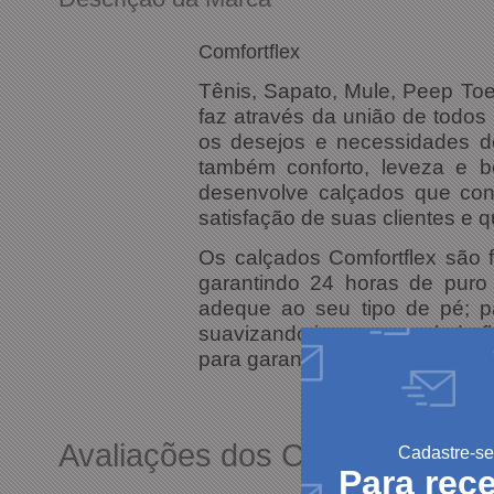
Comfortflex
Tênis, Sapato, Mule, Peep Toe
faz através da união de todos
os desejos e necessidades d
também conforto, leveza e b
desenvolve calçados que con
satisfação de suas clientes e 
Os calçados Comfortflex são f
garantindo 24 horas de puro
adeque ao seu tipo de pé; p
suavizando impactos; solado f
para garantir maior conforto e 
Avaliações dos Clientes
Cadastre-se
Para rec