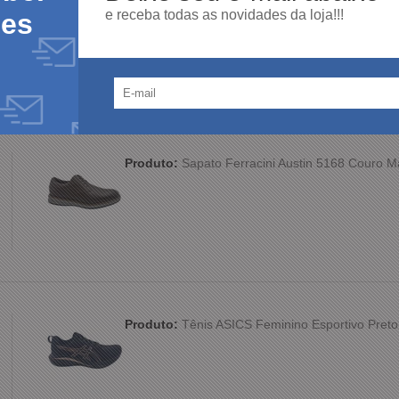
e receba todas as novidades da loja!!!
des
100%
dos clientes
am por nós!
dutos da nossa loja.
Produto:
Sapato Ferracini Austin 5168 Couro 
Produto:
Tênis ASICS Feminino Esportivo Preto