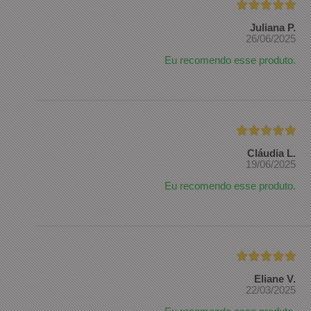
Juliana P.
26/06/2025
Eu recomendo esse produto.
Cláudia L.
19/06/2025
Eu recomendo esse produto.
Eliane V.
22/03/2025