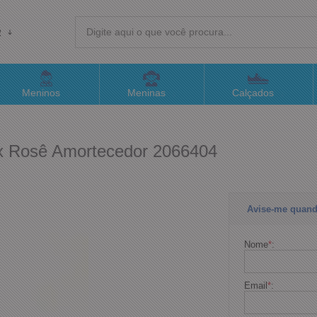
R
(4
Meninos
Meninas
Calçados
sac@
ex Rosê Amortecedor 2066404
Atend
Avise-me quand
Nome
*
:
Email
*
: