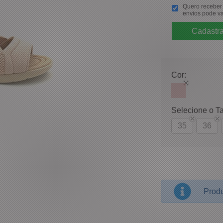
Quero receber p
envios pode va
Cor:
Selecione o T
35
36
Produ