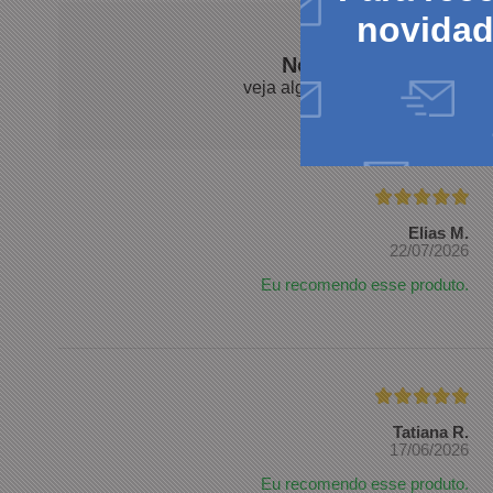
novida
Nossos clientes fal
veja algumas avaliações de pro
Elias M.
22/07/2026
Eu recomendo esse produto.
Tatiana R.
17/06/2026
Eu recomendo esse produto.