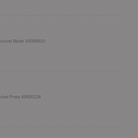
ovível Blush 20000010
vível Preta 40500126