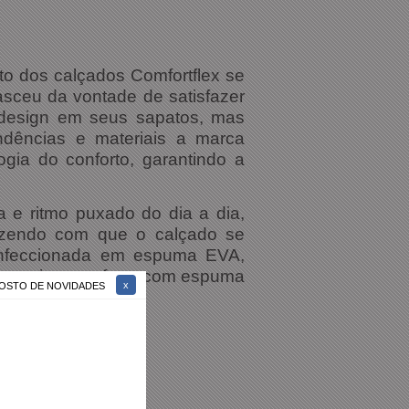
to dos calçados Comfortflex se
asceu da vontade de satisfazer
 design em seus sapatos, mas
ndências e materiais a marca
ia do conforto, garantindo a
a e ritmo puxado do dia a dia,
fazendo com que o calçado se
confeccionada em espuma EVA,
da movimento; forro com espuma
 GOSTO DE NOVIDADES