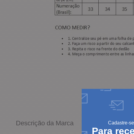
Descrição da Marca
Cadastre-se
Para rec