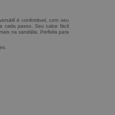
rsátil é confortável, com seu
a cada passo. Seu calce fácil
mais na sandália. Perfeita para
es.