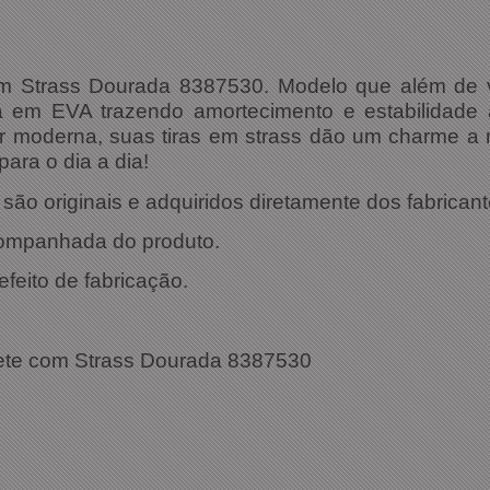
om Strass Dourada 8387530.
Modelo que além de ve
ha em EVA trazendo amortecimento e estabilidade 
her moderna, suas tiras em strass dão um charme a 
ara o dia a dia!
ão originais e adquiridos diretamente dos fabricant
companhada do produto.
efeito de fabricação.
ações Técnicas:
pete com Strass Dourada 8387530
8387530
 Dourada