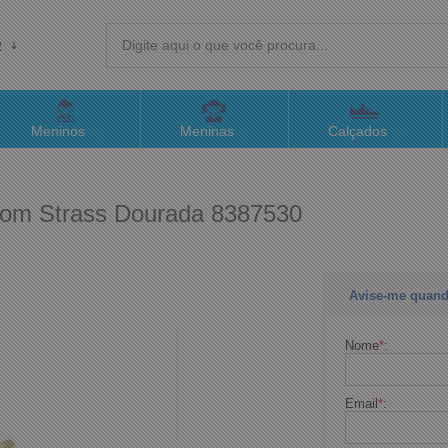
R
(4
Meninos
Meninas
Calçados
sac@
 com Strass Dourada 8387530
Atend
Avise-me quand
Nome
*
:
Email
*
: