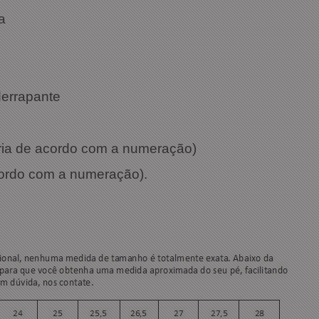
a
derrapante
aria de acordo com a numeração)
cordo com a numeração).