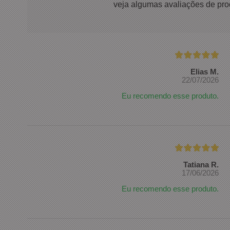
veja algumas avaliações de pro
Elias M.
22/07/2026
Eu recomendo esse produto.
Tatiana R.
17/06/2026
Eu recomendo esse produto.