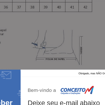
Obrigado, mas NÃO
Bem-vindo a
eber
Deixe seu e-mail abaixo