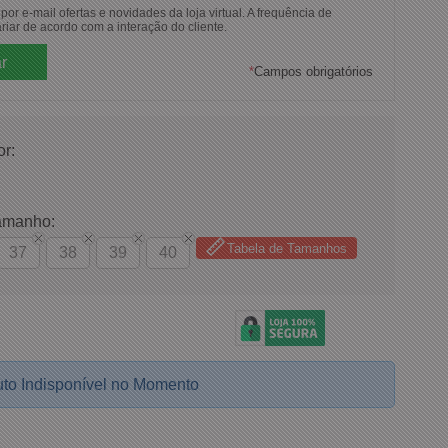
or e-mail ofertas e novidades da loja virtual. A frequência de
riar de acordo com a interação do cliente.
*
Campos obrigatórios
or:
amanho:
Tabela de Tamanhos
37
38
39
40
to Indisponível no Momento