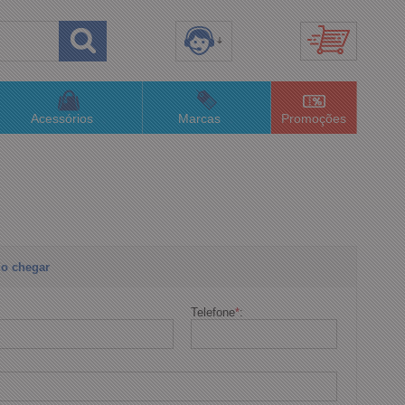
8) 3658-4820
(48)996063435
Acessórios
Marcas
Promoções
lojaconceitom.com.br
imento Online
o chegar
Telefone
*
: