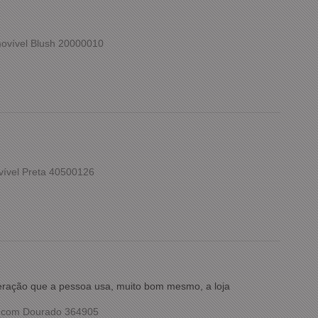
ovível Blush 20000010
vível Preta 40500126
meração que a pessoa usa, muito bom mesmo, a loja
o com Dourado 364905