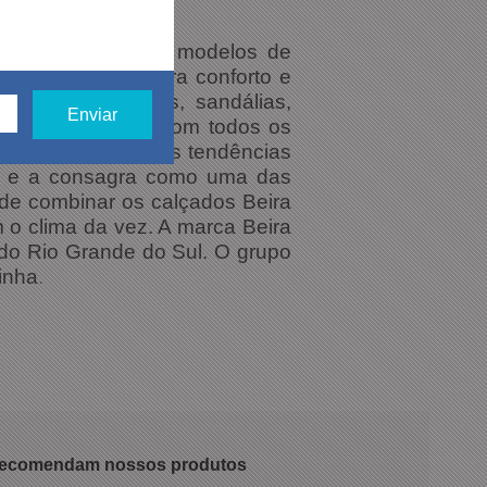
e além de produzir modelos de
 para quem procura conforto e
ênis, sapatilhas, sandálias,
 ser combinados com todos os
calçado lança novas tendências
no e a consagra como uma das
de combinar os calçados Beira
 o clima da vez. A marca Beira
 do Rio Grande do Sul. O grupo
inha
.
 recomendam nossos produtos