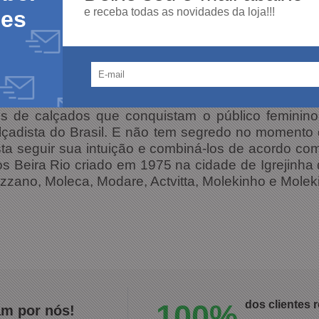
e receba todas as novidades da loja!!!
des
rabalhar sempre com materiais de alta qualidad
 formas inusitadas, o que a torna uma ótima opção
re seus produtos podemos encontrar modelos de t
los que agradam o gosto de cada mulher e podem
a ocasião. A cada estação que passa, a Beira Rio 
os de calçados que conquistam o público femini
çadista do Brasil. E não tem segredo no momento 
sta seguir sua intuição e combiná-los de acordo com
os Beira Rio criado em 1975 na cidade de Igrejinha
izzano, Moleca, Modare, Actvitta, Molekinho e Molek
100%
dos clientes
am por nós!