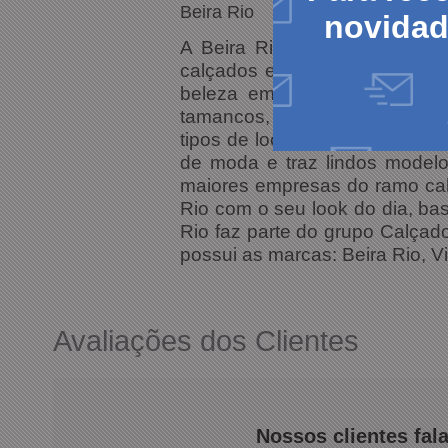
Beira Rio
novida
A Beira Rio faz questão de t
calçados em diversas cores e
beleza em um sapato só. Ent
tamancos, botas e até chine
tipos de look, de acordo com 
de moda e traz lindos model
maiores empresas do ramo cal
Rio com o seu look do dia, ba
Rio faz parte do grupo Calçad
possui as marcas: Beira Rio, V
Avaliações dos Clientes
Nossos clientes fal