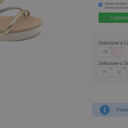
Quero receber p
envios pode va
Selecione a C
Off
Selecione o T
35
36
Produ