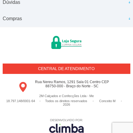
Dúvidas
Compras
CENTRAL DE ATENDIMENTO
Rua Nereu Ramos, 1291 Sala 01 Centro CEP
88750-000 - Braço do Norte - SC
2M Calçados e Confecções Ltda - Me
18.797.148/0001-64 - Todos os direitos reservados
-
Conceito M
-
2026